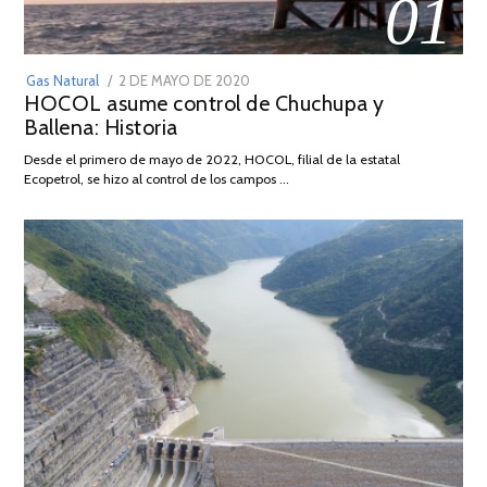
01
POSTED
Gas Natural
2 DE MAYO DE 2020
16
HOCOL asume control de Chuchupa y
ON
DE
Ballena: Historia
FEBRERO
DE
Desde el primero de mayo de 2022, HOCOL, filial de la estatal
2026
Ecopetrol, se hizo al control de los campos …