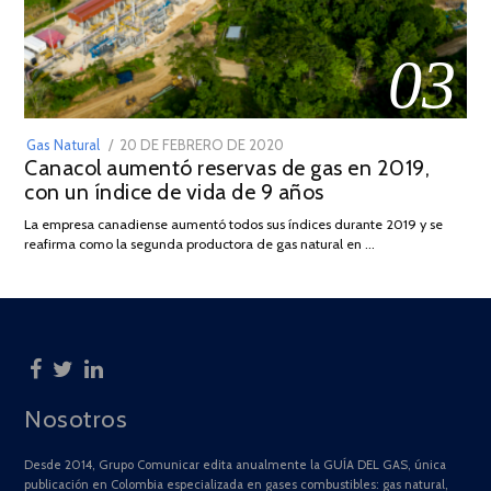
03
POSTED
Gas Natural
20 DE FEBRERO DE 2020
10
Canacol aumentó reservas de gas en 2019,
ON
DE
con un índice de vida de 9 años
JULIO
DE
La empresa canadiense aumentó todos sus índices durante 2019 y se
2025
reafirma como la segunda productora de gas natural en …
Nosotros
Desde 2014, Grupo Comunicar edita anualmente la GUÍA DEL GAS, única
publicación en Colombia especializada en gases combustibles: gas natural,