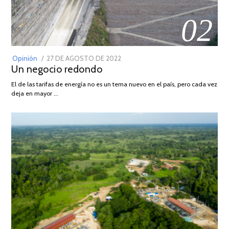
02
POSTED
Opinión
27 DE AGOSTO DE 2022
30
Un negocio redondo
ON
DE
AGOSTO
El de las tarifas de energía no es un tema nuevo en el país, pero cada vez
DE
deja en mayor …
2022