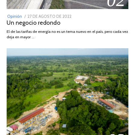
POSTED
Opinión
27 DE AGOSTO DE 2022
30
Un negocio redondo
ON
DE
AGOSTO
El de las tarifas de energía no es un tema nuevo en el país, pero cada vez
DE
deja en mayor …
2022