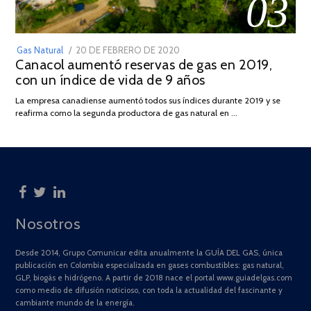
03
POSTED
Gas Natural
20 DE FEBRERO DE 2020
10
Canacol aumentó reservas de gas en 2019,
ON
DE
con un índice de vida de 9 años
JULIO
DE
La empresa canadiense aumentó todos sus índices durante 2019 y se
2025
reafirma como la segunda productora de gas natural en …
Nosotros
Desde 2014, Grupo Comunicar edita anualmente la GUÍA DEL GAS, única
publicación en Colombia especializada en gases combustibles: gas natural,
GLP, biogás e hidrógeno. A partir de 2018 nace el portal www.guiadelgas.com
como medio de difusión noticioso, con toda la actualidad del fascinante y
cambiante mundo de la energía.