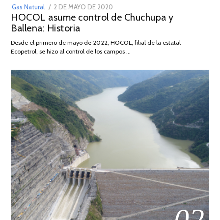
POSTED
Gas Natural
2 DE MAYO DE 2020
16
HOCOL asume control de Chuchupa y
ON
DE
Ballena: Historia
FEBRERO
DE
Desde el primero de mayo de 2022, HOCOL, filial de la estatal
2026
Ecopetrol, se hizo al control de los campos …
02