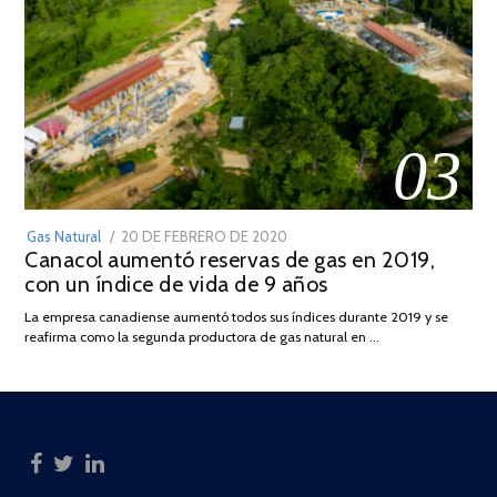
03
POSTED
Gas Natural
20 DE FEBRERO DE 2020
10
Canacol aumentó reservas de gas en 2019,
ON
DE
con un índice de vida de 9 años
JULIO
DE
La empresa canadiense aumentó todos sus índices durante 2019 y se
2025
reafirma como la segunda productora de gas natural en …