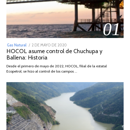
01
POSTED
Gas Natural
2 DE MAYO DE 2020
16
HOCOL asume control de Chuchupa y
ON
DE
Ballena: Historia
FEBRERO
DE
Desde el primero de mayo de 2022, HOCOL, filial de la estatal
2026
Ecopetrol, se hizo al control de los campos …