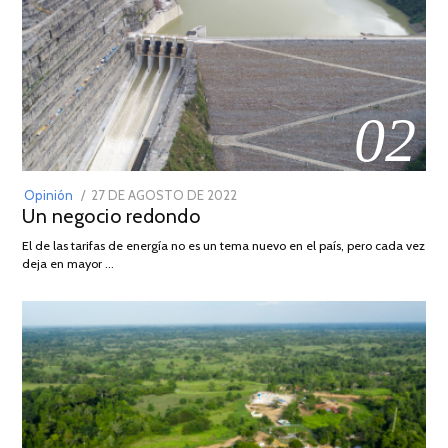
02
POSTED
Opinión
27 DE AGOSTO DE 2022
30
Un negocio redondo
ON
DE
AGOSTO
El de las tarifas de energía no es un tema nuevo en el país, pero cada vez
DE
deja en mayor …
2022