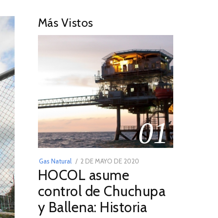
Más Vistos
01
POSTED
Gas Natural
2 DE MAYO DE 2020
16
HOCOL asume
ON
DE
FEBRERO
control de Chuchupa
DE
y Ballena: Historia
2026