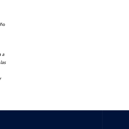
e
año
a a
 las
r