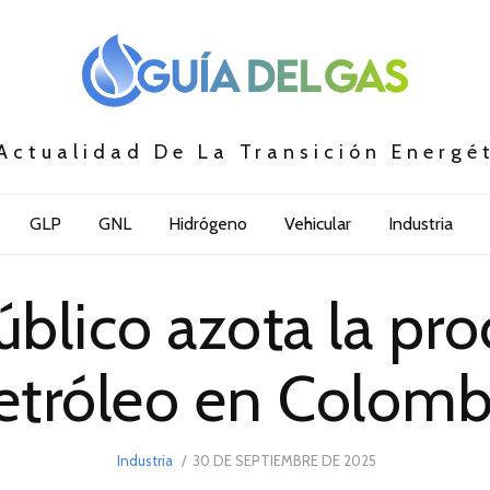
Actualidad De La Transición Energé
GLP
GNL
Hidrógeno
Vehicular
Industria
úblico azota la pr
etróleo en Colomb
POSTED
Industria
30 DE SEPTIEMBRE DE 2025
30
ON
DE