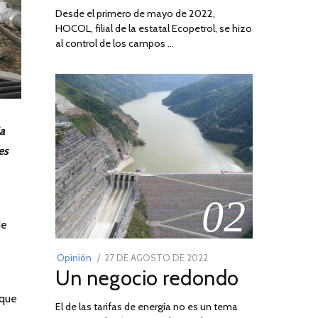
Desde el primero de mayo de 2022,
HOCOL, filial de la estatal Ecopetrol, se hizo
al control de los campos …
a
es
02
de
POSTED
Opinión
27 DE AGOSTO DE 2022
30
Un negocio redondo
ON
DE
AGOSTO
 que
El de las tarifas de energía no es un tema
DE