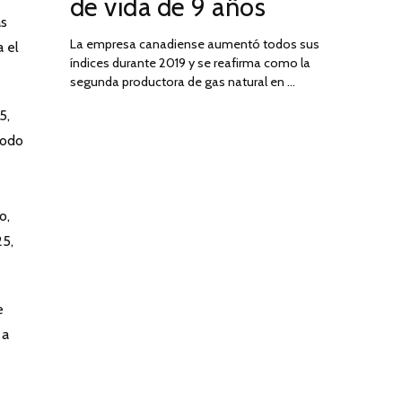
de vida de 9 años
ás
La empresa canadiense aumentó todos sus
 el
índices durante 2019 y se reafirma como la
segunda productora de gas natural en …
5,
iodo
o,
25,
e
 a