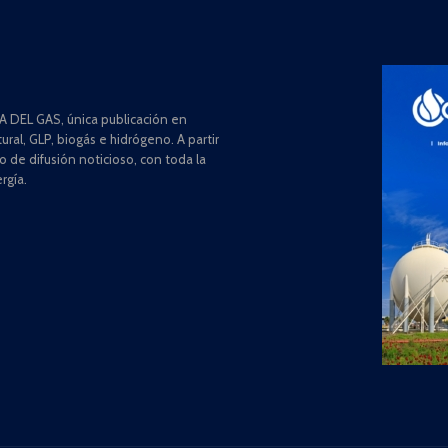
 DEL GAS, única publicación en
ral, GLP, biogás e hidrógeno. A partir
de difusión noticioso, con toda la
rgía.