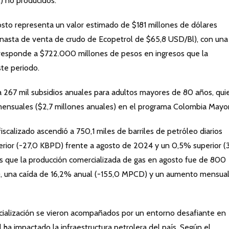
l) no producidos.
osto representa un valor estimado de $181 millones de dólares
nasta de venta de crudo de Ecopetrol de $65,8 USD/Bl), con una
esponde a $722.000 millones de pesos en ingresos que la
ste periodo.
 267 mil subsidios anuales para adultos mayores de 80 años, qui
nsuales ($2,7 millones anuales) en el programa Colombia Mayor
iscalizado ascendió a 750,1 miles de barriles de petróleo diarios
rior (-27,0 KBPD) frente a agosto de 2024 y un 0,5% superior (
as que la producción comercializada de gas en agosto fue de 800
), una caída de 16,2% anual (-155,0 MPCD) y un aumento mensua
cialización se vieron acompañados por un entorno desafiante en
l ha impactado la infraestructura petrolera del país. Según el