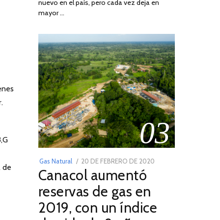
nuevo en el país, pero cada vez deja en
2022
mayor …
enes
.
03
3,G
POSTED
Gas Natural
20 DE FEBRERO DE 2020
10
l de
Canacol aumentó
ON
DE
JULIO
reservas de gas en
DE
2019, con un índice
2025