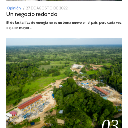
POSTED
Opinión
27 DE AGOSTO DE 2022
30
Un negocio redondo
ON
DE
AGOSTO
El de las tarifas de energía no es un tema nuevo en el país, pero cada vez
DE
deja en mayor …
2022
03