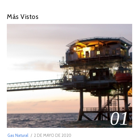
Más Vistos
01
POSTED
Gas Natural
2 DE MAYO DE 2020
16