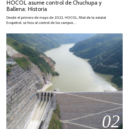
HOCOL asume control de Chuchupa y
ON
DE
Ballena: Historia
FEBRERO
DE
Desde el primero de mayo de 2022, HOCOL, filial de la estatal
2026
Ecopetrol, se hizo al control de los campos …
02