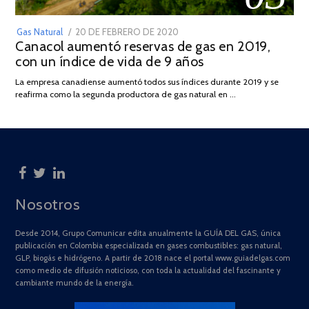
POSTED
Gas Natural
20 DE FEBRERO DE 2020
10
Canacol aumentó reservas de gas en 2019,
ON
DE
con un índice de vida de 9 años
JULIO
DE
La empresa canadiense aumentó todos sus índices durante 2019 y se
2025
reafirma como la segunda productora de gas natural en …
Nosotros
Desde 2014, Grupo Comunicar edita anualmente la GUÍA DEL GAS, única
publicación en Colombia especializada en gases combustibles: gas natural,
GLP, biogás e hidrógeno. A partir de 2018 nace el portal www.guiadelgas.com
como medio de difusión noticioso, con toda la actualidad del fascinante y
cambiante mundo de la energía.