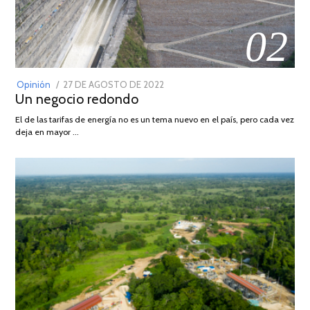
02
POSTED
Opinión
27 DE AGOSTO DE 2022
30
Un negocio redondo
ON
DE
AGOSTO
El de las tarifas de energía no es un tema nuevo en el país, pero cada vez
DE
deja en mayor …
2022