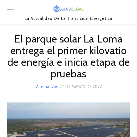
La Actualidad De La Transición Energética
El parque solar La Loma
entrega el primer kilovatio
de energía e inicia etapa de
pruebas
POSTED
Alternativos
1 DE MARZO DE 2022
1
ON
DE
MARZO
DE
2022