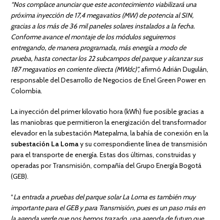
“Nos complace anunciar que este acontecimiento viabilizará una
próxima inyección de 17,4 megavatios (MW) de potencia al SIN,
gracias a los más de 36 mil paneles solares instalados a la fecha.
Conforme avance el montaje de los módulos seguiremos
entregando, de manera programada, más energía a modo de
prueba, hasta conectar los 22 subcampos del parque y alcanzar sus
187 megavatios en corriente directa (MWdc)”,
afirmó Adrián Dugulán,
responsable del Desarrollo de Negocios de Enel Green Power en
Colombia.
La inyección del primer kilovatio hora (kWh) fue posible gracias a
las maniobras que permitieron la energización del transformador
elevador en la subestación Matepalma, la bahía de conexión en la
subestación La Loma
y su correspondiente línea de transmisión
para el transporte de energía. Estas dos últimas, construidas y
operadas por Transmisión, compañía del Grupo Energía Bogotá
(GEB).
“
La entrada a pruebas del parque solar La Loma es también muy
importante para el GEB y para Transmisión, pues es un paso más en
la agenda verde que nos hemos trazado, una agenda de futuro que