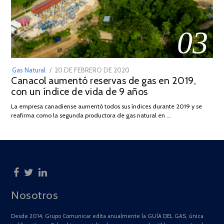
03
POSTED
Gas Natural
20 DE FEBRERO DE 2020
10
Canacol aumentó reservas de gas en 2019,
ON
DE
con un índice de vida de 9 años
JULIO
DE
La empresa canadiense aumentó todos sus índices durante 2019 y se
2025
reafirma como la segunda productora de gas natural en …
Nosotros
Desde 2014, Grupo Comunicar edita anualmente la GUÍA DEL GAS, única