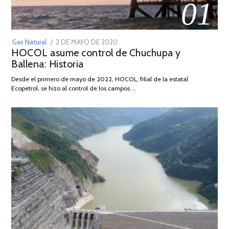
01
POSTED
Gas Natural
2 DE MAYO DE 2020
16
HOCOL asume control de Chuchupa y
ON
DE
Ballena: Historia
FEBRERO
DE
Desde el primero de mayo de 2022, HOCOL, filial de la estatal
2026
Ecopetrol, se hizo al control de los campos …