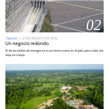
02
POSTED
Opinión
27 DE AGOSTO DE 2022
30
Un negocio redondo
ON
DE
AGOSTO
El de las tarifas de energía no es un tema nuevo en el país, pero cada vez
DE
deja en mayor …
2022