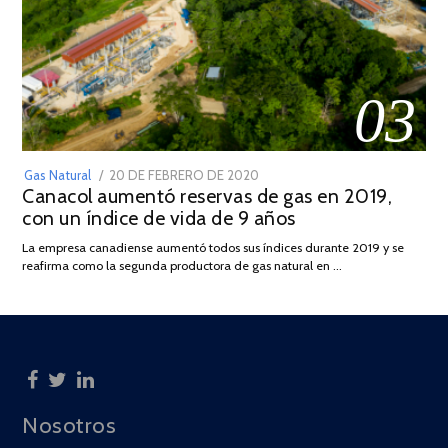
03
POSTED
Gas Natural
20 DE FEBRERO DE 2020
10
Canacol aumentó reservas de gas en 2019,
ON
DE
con un índice de vida de 9 años
JULIO
DE
La empresa canadiense aumentó todos sus índices durante 2019 y se
2025
reafirma como la segunda productora de gas natural en …
Nosotros