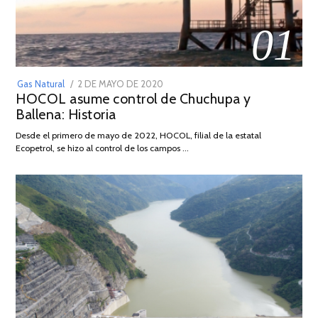
01
POSTED
Gas Natural
2 DE MAYO DE 2020
16
HOCOL asume control de Chuchupa y
ON
DE
Ballena: Historia
FEBRERO
DE
Desde el primero de mayo de 2022, HOCOL, filial de la estatal
2026
Ecopetrol, se hizo al control de los campos …