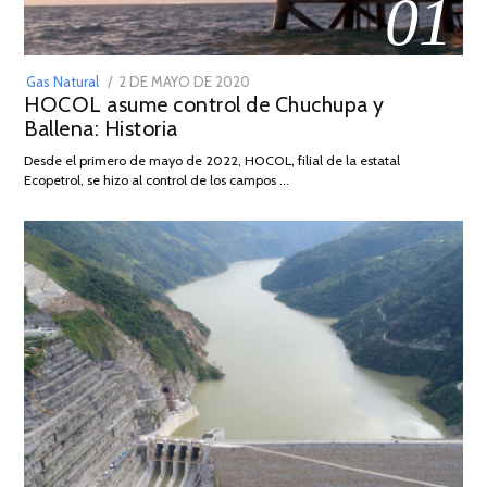
01
POSTED
Gas Natural
2 DE MAYO DE 2020
16
HOCOL asume control de Chuchupa y
ON
DE
Ballena: Historia
FEBRERO
DE
Desde el primero de mayo de 2022, HOCOL, filial de la estatal
2026
Ecopetrol, se hizo al control de los campos …