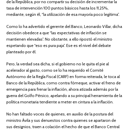
de la República, por no compartir su decisión de incrementar la
tasa de intervención 100 puntos básicos hasta los 11,25%,
mediante, según él, “la utilización de esa mayoría poco legítima”.
Como lo ha advertido el gerente del Banco, Leonardo Villar, dicha
decisión obedece a que “las expectativas de inflación se
mantienen elevadas”. No obstante, a ello ripostó el ministro
espetando que “eso es pura paja”. Ese es el nivel del debate
planteado por él.
Pero, la verdad sea dicha, si el gobierno no le quita el pie al
acelerador al gasto, como se lo ha requerido el Comité
Autónomo de la Regla Fiscal (CARF) en forma reiterada, le toca al
Banco de la República, como contra fómeque, activar el freno de
emergencia para frenar la inflación, ahora atizada además por la
guerra del Golfo Pérsico, apelando a su principal herramienta de la
política monetaria tendiente a meter en cintura a la inflación.
No han faltado voces de quienes, en auxilio de la postura del
ministro Ávila y sus denuestos contra quienes se apartaron de
sus designios, traen a colación el hecho de que el Banco Central