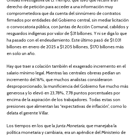
Unidad Investigativa de El Tiempo, que tuvo que recurrir a un
derecho de petición para acceder a una información muy
comprometedora que da cuenta del sinnúmero de contratos
firmados por entidades del Gobierno central, sin mediar licitación
o convocatoria pública, con Juntas de Acción Comunal, cabildos y
resguardos indígenas por valor de $31 billones. Y ni se diga lo que
ha pasado con el endeudamiento. Este último pasó de $1.031
billones en enero de 2025 a $1.205 billones, $170 billones más
en solo un año.
Hay que traer a colación también el exagerado incremento en el
salario mínimo legal. Mientras las centrales obreras pedían un
incremento del 16%, que muchos analistas consideraron
desproporcionado, la munificiencia del Gobierno fue mucho más
generosa y lo elevó en 23,78%, 7,78 puntos porcentuales por
encima de la aspiración de los trabajadores. Todas estas son
presiones que alimentan las “expectativas de inflación”, como lo
delata el gerente Villar.
Los tiempos en los que la
Junta Monetaria
, que manejaba la
política monetaria y cambiaria, era un apéndice del Ministerio de