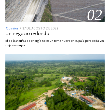
02
POSTED
Opinión
27 DE AGOSTO DE 2022
30
Un negocio redondo
ON
DE
AGOSTO
El de las tarifas de energía no es un tema nuevo en el país, pero cada vez
DE
deja en mayor …
2022