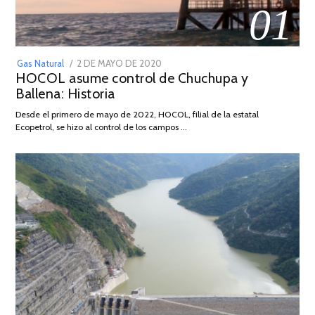
01
POSTED
Gas Natural
2 DE MAYO DE 2020
16
HOCOL asume control de Chuchupa y
ON
DE
Ballena: Historia
FEBRERO
DE
Desde el primero de mayo de 2022, HOCOL, filial de la estatal
2026
Ecopetrol, se hizo al control de los campos …