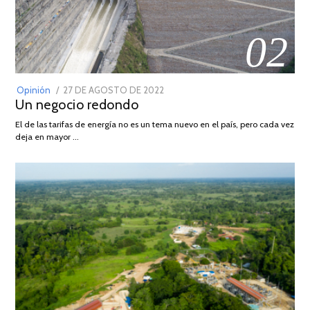
02
POSTED
Opinión
27 DE AGOSTO DE 2022
30
Un negocio redondo
ON
DE
AGOSTO
El de las tarifas de energía no es un tema nuevo en el país, pero cada vez
DE
deja en mayor …
2022