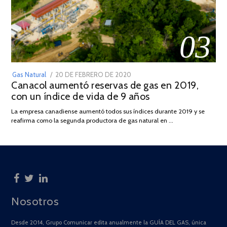
03
POSTED
Gas Natural
20 DE FEBRERO DE 2020
10
Canacol aumentó reservas de gas en 2019,
ON
DE
con un índice de vida de 9 años
JULIO
DE
La empresa canadiense aumentó todos sus índices durante 2019 y se
2025
reafirma como la segunda productora de gas natural en …
Nosotros
Desde 2014, Grupo Comunicar edita anualmente la GUÍA DEL GAS, única