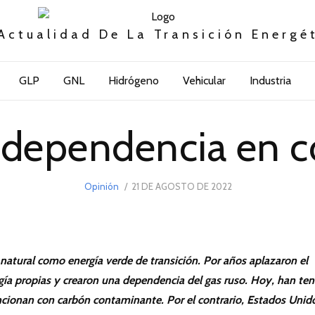
Actualidad De La Transición Energé
GLP
GNL
Hidrógeno
Vehicular
Industria
e dependencia en 
POSTED
Opinión
21 DE AGOSTO DE 2022
21
ON
DE
AGOSTO
DE
2022
natural como energía verde de transición. Por años aplazaron el
gía propias y crearon una dependencia del gas ruso. Hoy, han ten
cionan con carbón contaminante. Por el contrario, Estados Unid