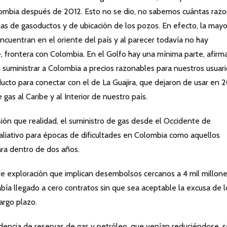
olombia después de 2012. Esto no se dio, no sabemos cuántas raz
as de gasoductos y de ubicación de los pozos. En efecto, la mayo
ncuentran en el oriente del país y al parecer todavía no hay
te, frontera con Colombia. En el Golfo hay una mínima parte, afirm
 suministrar a Colombia a precios razonables para nuestros usuari
ucto para conectar con el de La Guajira, que dejaron de usar en 2
gas al Caribe y al Interior de nuestro país.
sión que realidad, el suministro de gas desde el Occidente de
aliativo para épocas de dificultades en Colombia como aquellos
ara dentro de dos años.
e exploración que implican desembolsos cercanos a 4 mil millon
bía llegado a cero contratos sin que sea aceptable la excusa de l
argo plazo.
dencia de reservas de gas y petróleo, que venían reduciéndose, s