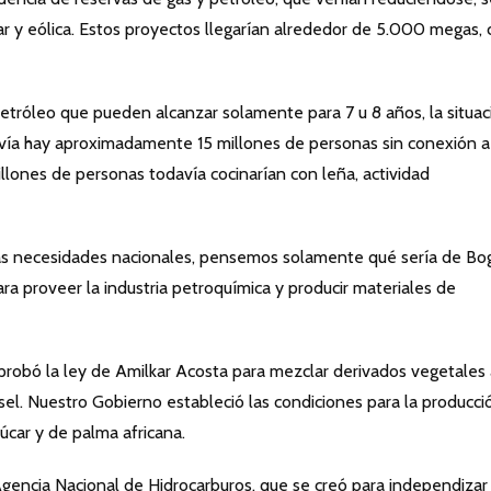
r y eólica. Estos proyectos llegarían alrededor de 5.000 megas, c
etróleo que pueden alcanzar solamente para 7 u 8 años, la situac
vía hay aproximadamente 15 millones de personas sin conexión a
llones de personas todavía cocinarían con leña, actividad
y las necesidades nacionales, pensemos solamente qué sería de Bo
ara proveer la industria petroquímica y producir materiales de
probó la ley de Amilkar Acosta para mezclar derivados vegetales 
esel. Nuestro Gobierno estableció las condiciones para la producci
úcar y de palma africana.
gencia Nacional de Hidrocarburos, que se creó para independizar