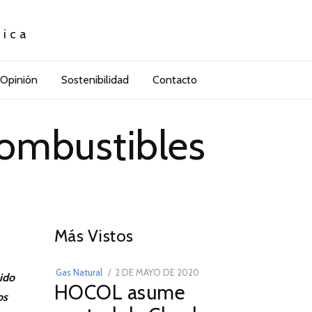
tica
Opinión
Sostenibilidad
Contacto
combustibles
01
Más Vistos
POSTED
Gas Natural
2 DE MAYO DE 2020
16
ido
HOCOL asume
ON
DE
os
FEBRERO