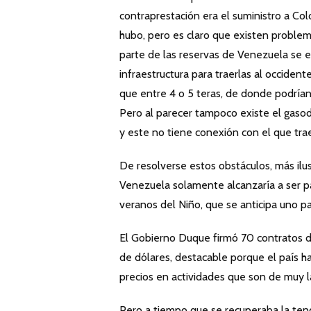
contraprestación era el suministro a C
hubo, pero es claro que existen problem
parte de las reservas de Venezuela se e
infraestructura para traerlas al occiden
que entre 4 o 5 teras, de donde podrían
Pero al parecer tampoco existe el gasod
y este no tiene conexión con el que trae 
De resolverse estos obstáculos, más ilu
Venezuela solamente alcanzaría a ser p
veranos del Niño, que se anticipa uno p
El Gobierno Duque firmó 70 contratos d
de dólares, destacable porque el país ha
precios en actividades que son de muy l
Pero a tiempo que se recuperaba la ten