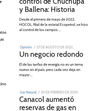
control de Chuchupa
e
DE
y Ballena: Historia
2026
Desde el primero de mayo de 2022,
HOCOL, filial de la estatal Ecopetrol, se hizo
02
al control de los campos …
atos
gas
POSTED
Opinión
27 DE AGOSTO DE 2022
30
Un negocio redondo
ON
DE
AGOSTO
El de las tarifas de energía no es un tema
DE
nuevo en el país, pero cada vez deja en
2022
03
mayor …
cino
POSTED
Gas Natural
20 DE FEBRERO DE 2020
10
Canacol aumentó
ON
DE
JULIO
reservas de gas en
DE