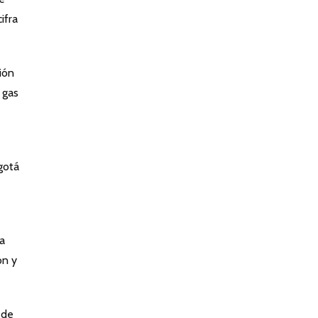
ifra
ión
 gas
gotá
a
ón y
 de