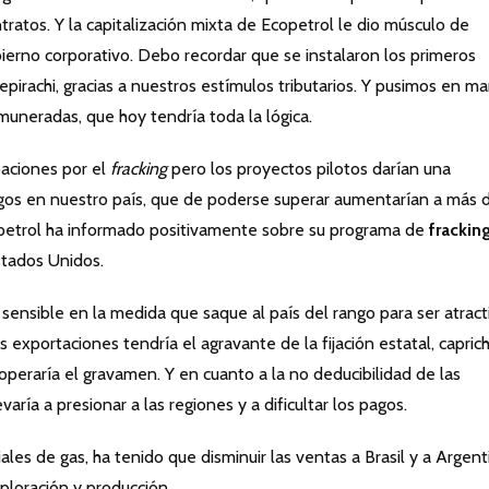
ratos. Y la capitalización mixta de Ecopetrol le dio músculo de
bierno corporativo. Debo recordar que se instalaron los primeros
Jepirachi, gracias a nuestros estímulos tributarios. Y pusimos en m
uneradas, que hoy tendría toda la lógica.
aciones por el
fracking
pero los proyectos pilotos darían una
sgos en nuestro país, que de poderse superar aumentarían a más 
copetrol ha informado positivamente sobre su programa de
frackin
stados Unidos.
ensible en la medida que saque al país del rango para ser atract
s exportaciones tendría el agravante de la fijación estatal, capric
 operaría el gravamen. Y en cuanto a la no deducibilidad de las
aría a presionar a las regiones y a dificultar los pagos.
les de gas, ha tenido que disminuir las ventas a Brasil y a Argent
loración y producción.