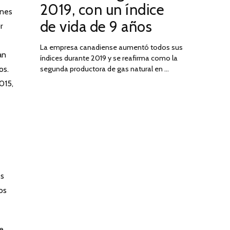
2019, con un índice
2025
ones
de vida de 9 años
r
La empresa canadiense aumentó todos sus
an
índices durante 2019 y se reafirma como la
os.
segunda productora de gas natural en …
015,
es
os
e