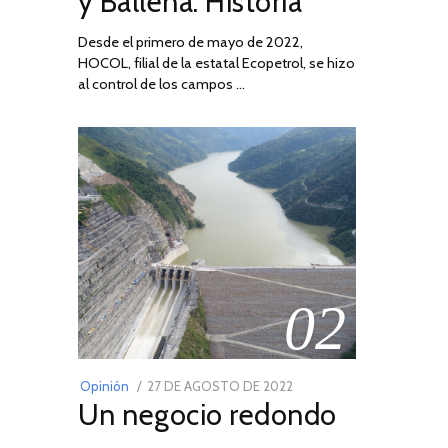
y Ballena: Historia
Desde el primero de mayo de 2022,
HOCOL, filial de la estatal Ecopetrol, se hizo
al control de los campos …
02
POSTED
Opinión
27 DE AGOSTO DE 2022
30
Un negocio redondo
ON
DE
AGOSTO