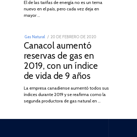
El de las tarifas de energía no es un tema
DE
nuevo en el país, pero cada vez deja en
2022
03
mayor …
POSTED
Gas Natural
20 DE FEBRERO DE 2020
10
Canacol aumentó
ON
DE
JULIO
reservas de gas en
DE
2019, con un índice
2025
de vida de 9 años
La empresa canadiense aumentó todos sus
índices durante 2019 y se reafirma como la
segunda productora de gas natural en …