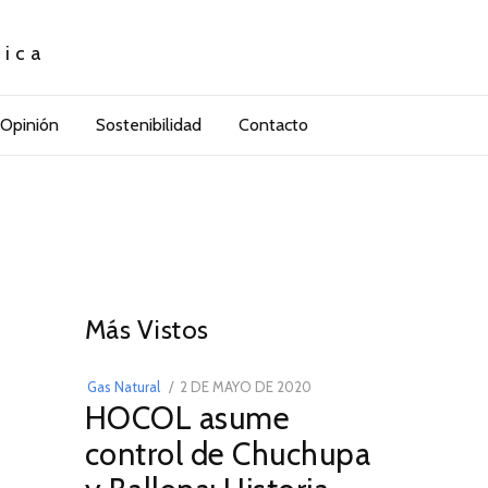
tica
Opinión
Sostenibilidad
Contacto
01
Más Vistos
POSTED
Gas Natural
2 DE MAYO DE 2020
16
HOCOL asume
ON
DE
FEBRERO
control de Chuchupa
DE
2026