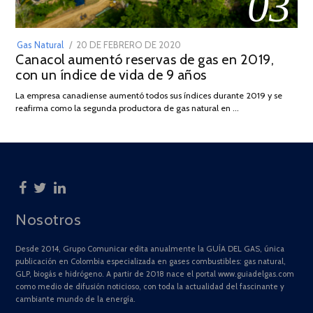
03
POSTED
Gas Natural
20 DE FEBRERO DE 2020
10
Canacol aumentó reservas de gas en 2019,
ON
DE
con un índice de vida de 9 años
JULIO
DE
La empresa canadiense aumentó todos sus índices durante 2019 y se
2025
reafirma como la segunda productora de gas natural en …
Nosotros
Desde 2014, Grupo Comunicar edita anualmente la GUÍA DEL GAS, única
publicación en Colombia especializada en gases combustibles: gas natural,
GLP, biogás e hidrógeno. A partir de 2018 nace el portal www.guiadelgas.com
como medio de difusión noticioso, con toda la actualidad del fascinante y
cambiante mundo de la energía.