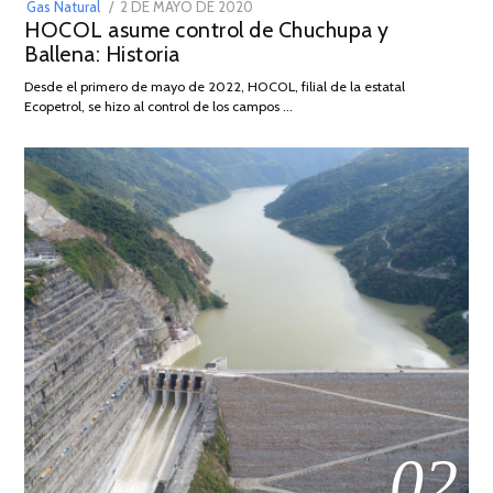
POSTED
Gas Natural
2 DE MAYO DE 2020
16
HOCOL asume control de Chuchupa y
ON
DE
Ballena: Historia
FEBRERO
DE
Desde el primero de mayo de 2022, HOCOL, filial de la estatal
2026
Ecopetrol, se hizo al control de los campos …
02