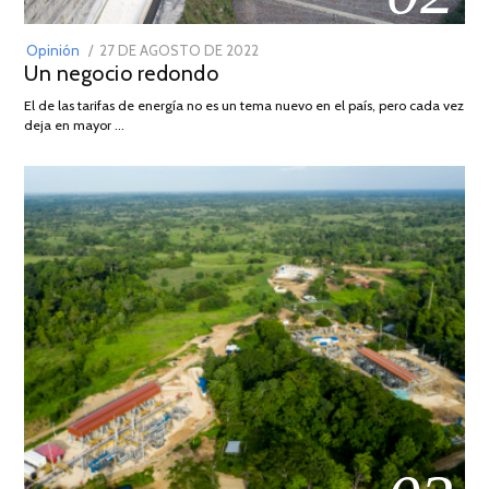
POSTED
Opinión
27 DE AGOSTO DE 2022
30
Un negocio redondo
ON
DE
AGOSTO
El de las tarifas de energía no es un tema nuevo en el país, pero cada vez
DE
deja en mayor …
2022