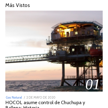
Más Vistos
01
POSTED
Gas Natural
2 DE MAYO DE 2020
16
HOCOL asume control de Chuchupa y
ON
DE
Ballena: Historia
FEBRERO