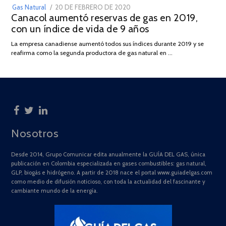
POSTED
Gas Natural
20 DE FEBRERO DE 2020
10
Canacol aumentó reservas de gas en 2019,
ON
DE
con un índice de vida de 9 años
JULIO
DE
La empresa canadiense aumentó todos sus índices durante 2019 y se
2025
reafirma como la segunda productora de gas natural en …
Nosotros
Desde 2014, Grupo Comunicar edita anualmente la GUÍA DEL GAS, única
publicación en Colombia especializada en gases combustibles: gas natural,
GLP, biogás e hidrógeno. A partir de 2018 nace el portal www.guiadelgas.com
como medio de difusión noticioso, con toda la actualidad del fascinante y
cambiante mundo de la energía.