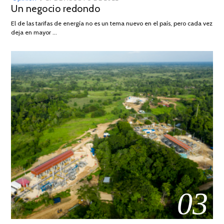
Un negocio redondo
ON
DE
AGOSTO
El de las tarifas de energía no es un tema nuevo en el país, pero cada vez
DE
deja en mayor …
2022
03