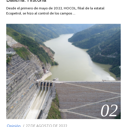
DE
Desde el primero de mayo de 2022, HOCOL, filial de la estatal
2026
Ecopetrol, se hizo al control de los campos …
02
POSTED
Opinión
27 DE AGOSTO DE 2022
30