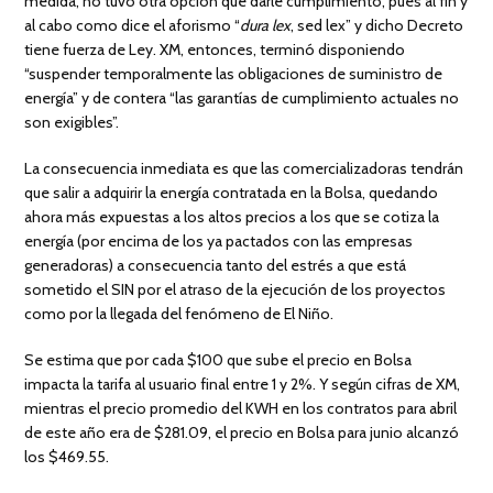
medida, no tuvo otra opción que darle cumplimiento, pues al fin y
al cabo como dice el aforismo “
dura lex
, sed lex” y dicho Decreto
tiene fuerza de Ley. XM, entonces, terminó disponiendo
“suspender temporalmente las obligaciones de suministro de
energía” y de contera “las garantías de cumplimiento actuales no
son exigibles”.
La consecuencia inmediata es que las comercializadoras tendrán
que salir a adquirir la energía contratada en la Bolsa, quedando
ahora más expuestas a los altos precios a los que se cotiza la
energía (por encima de los ya pactados con las empresas
generadoras) a consecuencia tanto del estrés a que está
sometido el SIN por el atraso de la ejecución de los proyectos
como por la llegada del fenómeno de El Niño.
Se estima que por cada $100 que sube el precio en Bolsa
impacta la tarifa al usuario final entre 1 y 2%. Y según cifras de XM,
mientras el precio promedio del KWH en los contratos para abril
de este año era de $281.09, el precio en Bolsa para junio alcanzó
los $469.55.