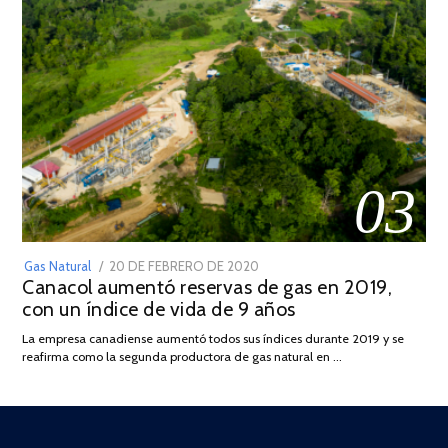
03
POSTED
Gas Natural
20 DE FEBRERO DE 2020
10
Canacol aumentó reservas de gas en 2019,
ON
DE
con un índice de vida de 9 años
JULIO
DE
La empresa canadiense aumentó todos sus índices durante 2019 y se
2025
reafirma como la segunda productora de gas natural en …