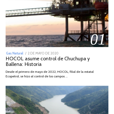
01
POSTED
Gas Natural
2 DE MAYO DE 2020
16
HOCOL asume control de Chuchupa y
ON
DE
Ballena: Historia
FEBRERO
DE
Desde el primero de mayo de 2022, HOCOL, filial de la estatal
2026
Ecopetrol, se hizo al control de los campos …