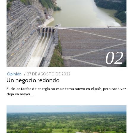
02
POSTED
Opinión
27 DE AGOSTO DE 2022
30
Un negocio redondo
ON
DE
AGOSTO
El de las tarifas de energía no es un tema nuevo en el país, pero cada vez
DE
deja en mayor …
2022