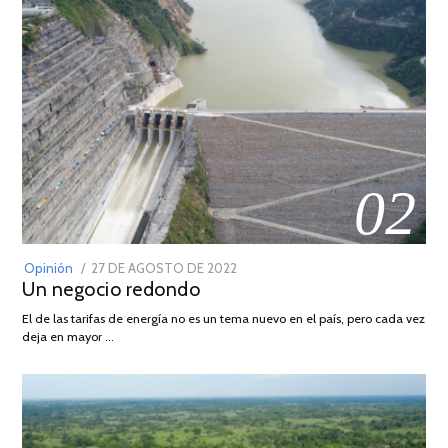
02
POSTED
Opinión
27 DE AGOSTO DE 2022
30
Un negocio redondo
ON
DE
AGOSTO
El de las tarifas de energía no es un tema nuevo en el país, pero cada vez
DE
deja en mayor …
2022