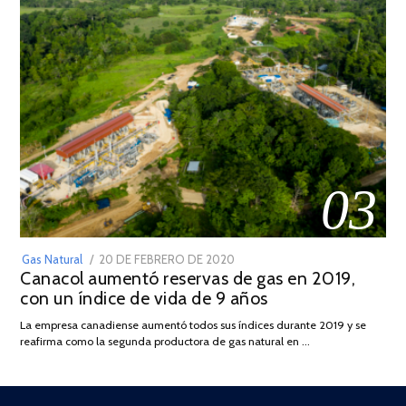
03
POSTED
Gas Natural
20 DE FEBRERO DE 2020
10
Canacol aumentó reservas de gas en 2019,
ON
DE
con un índice de vida de 9 años
JULIO
DE
La empresa canadiense aumentó todos sus índices durante 2019 y se
2025
reafirma como la segunda productora de gas natural en …