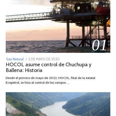
01
POSTED
Gas Natural
2 DE MAYO DE 2020
16
HOCOL asume control de Chuchupa y
ON
DE
Ballena: Historia
FEBRERO
DE
Desde el primero de mayo de 2022, HOCOL, filial de la estatal
2026
Ecopetrol, se hizo al control de los campos …