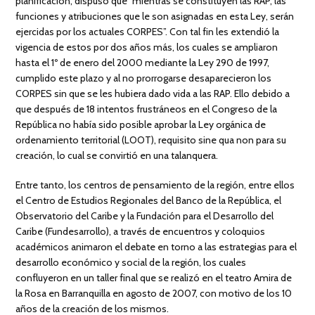
planificación, dispuso que “mientras se constituyen las RAP, las
funciones y atribuciones que le son asignadas en esta Ley, serán
ejercidas por los actuales CORPES”. Con tal fin les extendió la
vigencia de estos por dos años más, los cuales se ampliaron
hasta el 1º de enero del 2000 mediante la Ley 290 de 1997,
cumplido este plazo y al no prorrogarse desaparecieron los
CORPES sin que se les hubiera dado vida a las RAP. Ello debido a
que después de 18 intentos frustráneos en el Congreso de la
República no había sido posible aprobar la Ley orgánica de
ordenamiento territorial (LOOT), requisito sine qua non para su
creación, lo cual se convirtió en una talanquera.
Entre tanto, los centros de pensamiento de la región, entre ellos
el Centro de Estudios Regionales del Banco de la República, el
Observatorio del Caribe y la Fundación para el Desarrollo del
Caribe (Fundesarrollo), a través de encuentros y coloquios
académicos animaron el debate en torno a las estrategias para el
desarrollo económico y social de la región, los cuales
confluyeron en un taller final que se realizó en el teatro Amira de
la Rosa en Barranquilla en agosto de 2007, con motivo de los 10
años de la creación de los mismos.