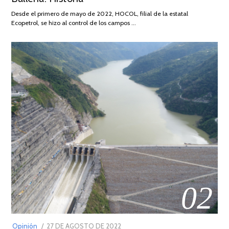
DE
Desde el primero de mayo de 2022, HOCOL, filial de la estatal
2026
Ecopetrol, se hizo al control de los campos …
02
POSTED
Opinión
27 DE AGOSTO DE 2022
30