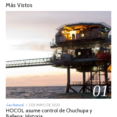
Más Vistos
01
POSTED
Gas Natural
2 DE MAYO DE 2020
16
HOCOL asume control de Chuchupa y
ON
DE
Ballena: Historia
FEBRERO