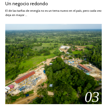
Un negocio redondo
ON
DE
AGOSTO
El de las tarifas de energía no es un tema nuevo en el país, pero cada vez
DE
deja en mayor …
2022
03