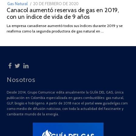
POSTED
Gas Natural
20 DE FEBRERO DE 2020
10
Canacol aumentó reservas de gas en 2019,
ON
DE
con un índice de vida de 9 años
JULIO
DE
La empresa canadiense aumentó todos sus índices durante 2019 y se
2025
reafirma como la segunda productora de gas natural en …
Nosotros
Desde 2014, Grupo Comunicar edita anualmente la GUÍA DEL GAS, única
publicación en Colombia especializada en gases combustibles: gas natural,
GLP, biogás e hidrógeno. A partir de 2018 nace el portal www.guiadelgas.com
como medio de difusión noticioso, con toda la actualidad del fascinante y
cambiante mundo de la energía.