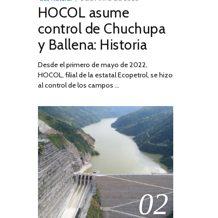
HOCOL asume
ON
DE
FEBRERO
control de Chuchupa
DE
y Ballena: Historia
2026
Desde el primero de mayo de 2022,
HOCOL, filial de la estatal Ecopetrol, se hizo
al control de los campos …
02