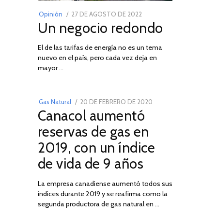
POSTED
Opinión
27 DE AGOSTO DE 2022
30
Un negocio redondo
ON
DE
AGOSTO
El de las tarifas de energía no es un tema
DE
nuevo en el país, pero cada vez deja en
2022
03
mayor …
POSTED
Gas Natural
20 DE FEBRERO DE 2020
10
Canacol aumentó
ON
DE
JULIO
reservas de gas en
DE
2019, con un índice
2025
de vida de 9 años
La empresa canadiense aumentó todos sus
índices durante 2019 y se reafirma como la
segunda productora de gas natural en …