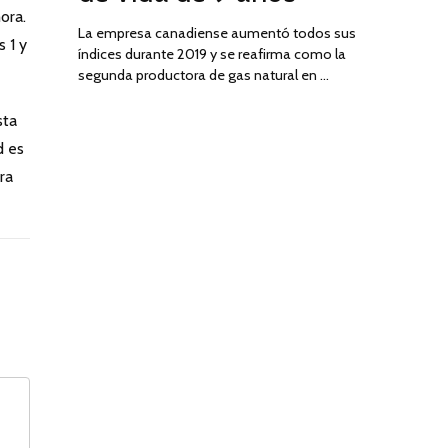
ora.
La empresa canadiense aumentó todos sus
 1 y
índices durante 2019 y se reafirma como la
segunda productora de gas natural en …
sta
d es
ra