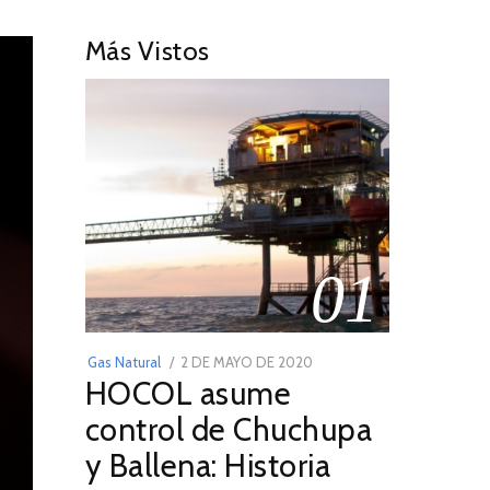
Más Vistos
01
POSTED
Gas Natural
2 DE MAYO DE 2020
16
HOCOL asume
ON
DE
FEBRERO
control de Chuchupa
DE
y Ballena: Historia
2026