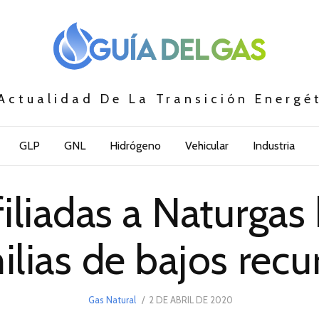
Actualidad De La Transición Energé
GLP
GNL
Hidrógeno
Vehicular
Industria
iliadas a Naturgas 
ilias de bajos recu
POSTED
Gas Natural
2 DE ABRIL DE 2020
23
ON
DE