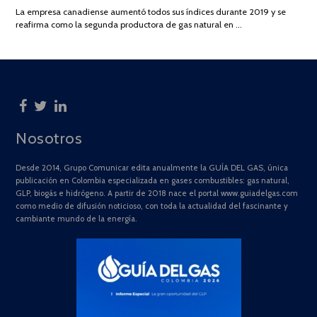
DE
La empresa canadiense aumentó todos sus índices durante 2019 y se
2025
reafirma como la segunda productora de gas natural en …
Nosotros
Desde 2014, Grupo Comunicar edita anualmente la GUÍA DEL GAS, única
publicación en Colombia especializada en gases combustibles: gas natural,
GLP, biogás e hidrógeno. A partir de 2018 nace el portal www.guiadelgas.com
como medio de difusión noticioso, con toda la actualidad del fascinante y
cambiante mundo de la energía.