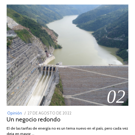
02
POSTED
Opinión
27 DE AGOSTO DE 2022
30
Un negocio redondo
ON
DE
AGOSTO
El de las tarifas de energía no es un tema nuevo en el país, pero cada vez
DE
deja en mayor …