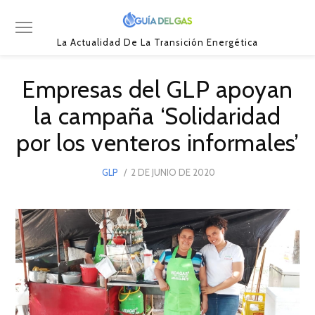
La Actualidad De La Transición Energética
Empresas del GLP apoyan
la campaña ‘Solidaridad
por los venteros informales’
POSTED
GLP
2 DE JUNIO DE 2020
4
ON
DE
JUNIO
DE
2020