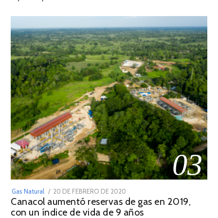
2022
03
POSTED
Gas Natural
20 DE FEBRERO DE 2020
10
Canacol aumentó reservas de gas en 2019,
ON
DE
con un índice de vida de 9 años
JULIO