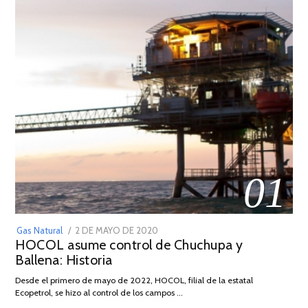
01
POSTED
Gas Natural
2 DE MAYO DE 2020
16
HOCOL asume control de Chuchupa y
ON
DE
Ballena: Historia
FEBRERO
DE
Desde el primero de mayo de 2022, HOCOL, filial de la estatal
2026
Ecopetrol, se hizo al control de los campos …