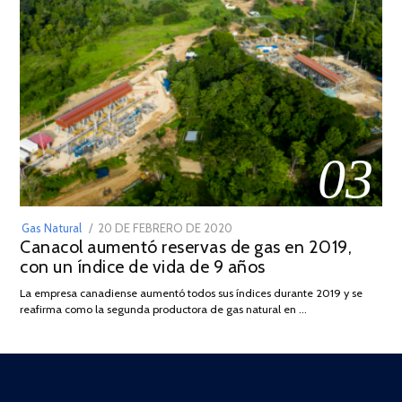
03
POSTED
Gas Natural
20 DE FEBRERO DE 2020
10
Canacol aumentó reservas de gas en 2019,
ON
DE
con un índice de vida de 9 años
JULIO
DE
La empresa canadiense aumentó todos sus índices durante 2019 y se
2025
reafirma como la segunda productora de gas natural en …