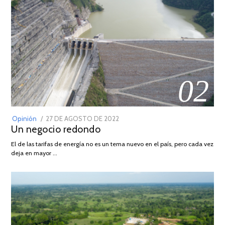
02
POSTED
Opinión
27 DE AGOSTO DE 2022
30
Un negocio redondo
ON
DE
AGOSTO
El de las tarifas de energía no es un tema nuevo en el país, pero cada vez
DE
deja en mayor …
2022