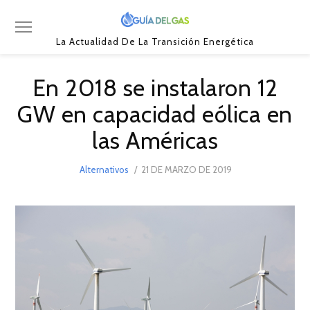
La Actualidad De La Transición Energética
En 2018 se instalaron 12
GW en capacidad eólica en
las Américas
POSTED
Alternativos
21 DE MARZO DE 2019
21
ON
DE
MARZO
DE
2019