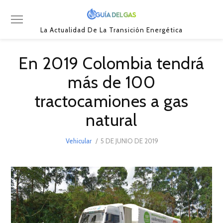
La Actualidad De La Transición Energética
En 2019 Colombia tendrá
más de 100
tractocamiones a gas
natural
POSTED
Vehicular
5 DE JUNIO DE 2019
5
ON
DE
JUNIO
DE
2019