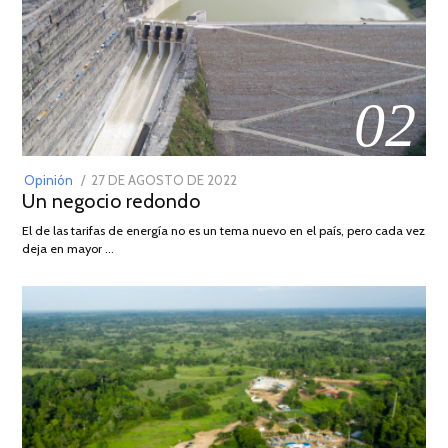
02
POSTED
Opinión
27 DE AGOSTO DE 2022
30
Un negocio redondo
ON
DE
AGOSTO
El de las tarifas de energía no es un tema nuevo en el país, pero cada vez
DE
deja en mayor …
2022