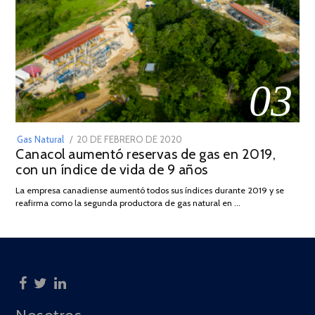
03
POSTED
Gas Natural
20 DE FEBRERO DE 2020
10
Canacol aumentó reservas de gas en 2019,
ON
DE
con un índice de vida de 9 años
JULIO
DE
La empresa canadiense aumentó todos sus índices durante 2019 y se
2025
reafirma como la segunda productora de gas natural en …