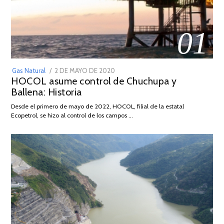
01
POSTED
Gas Natural
2 DE MAYO DE 2020
16
HOCOL asume control de Chuchupa y
ON
DE
Ballena: Historia
FEBRERO
DE
Desde el primero de mayo de 2022, HOCOL, filial de la estatal
2026
Ecopetrol, se hizo al control de los campos …