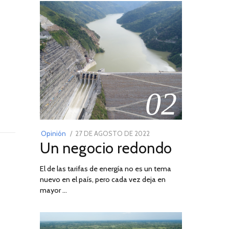
02
POSTED
Opinión
27 DE AGOSTO DE 2022
30
Un negocio redondo
ON
DE
AGOSTO
El de las tarifas de energía no es un tema
DE
nuevo en el país, pero cada vez deja en
2022
mayor …