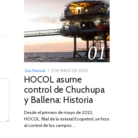
01
POSTED
Gas Natural
2 DE MAYO DE 2020
16
HOCOL asume
ON
DE
FEBRERO
control de Chuchupa
DE
y Ballena: Historia
2026
Desde el primero de mayo de 2022,
HOCOL, filial de la estatal Ecopetrol, se hizo
al control de los campos …