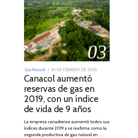
03
POSTED
Gas Natural
20 DE FEBRERO DE 2020
10
Canacol aumentó
ON
DE
JULIO
reservas de gas en
DE
2019, con un índice
2025
de vida de 9 años
La empresa canadiense aumentó todos sus
índices durante 2019 y se reafirma como la
segunda productora de gas natural en …