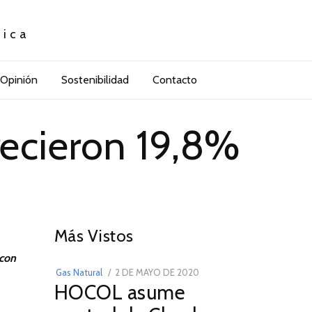
tica
Opinión
Sostenibilidad
Contacto
recieron 19,8%
01
Más Vistos
 con
POSTED
Gas Natural
2 DE MAYO DE 2020
16
HOCOL asume
ON
DE
FEBRERO