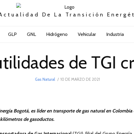
Actualidad De La Transición Energé
GLP
GNL
Hidrógeno
Vehicular
Industria
utilidades de TGI c
POSTED
Gas Natural
10 DE MARZO DE 2021
10
ON
DE
MARZO
DE
2021
Energía Bogotá, es líder en transporte de gas natural en Colombia
kilómetros de gasoductos.
nsportadora de Gas Internacional
(TGI), filial del Grupo Energía