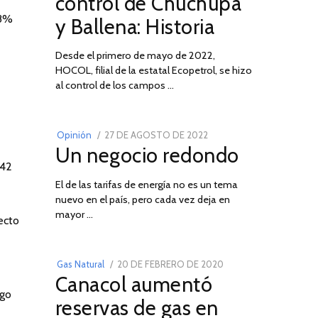
control de Chuchupa
DE
,8%
y Ballena: Historia
2026
Desde el primero de mayo de 2022,
HOCOL, filial de la estatal Ecopetrol, se hizo
02
al control de los campos …
POSTED
Opinión
27 DE AGOSTO DE 2022
30
Un negocio redondo
ON
DE
 42
AGOSTO
El de las tarifas de energía no es un tema
DE
nuevo en el país, pero cada vez deja en
2022
03
mayor …
ecto
POSTED
Gas Natural
20 DE FEBRERO DE 2020
10
Canacol aumentó
ON
DE
zgo
JULIO
reservas de gas en
DE