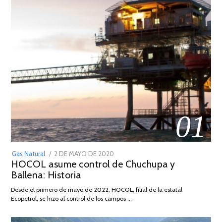
01
POSTED
Gas Natural
2 DE MAYO DE 2020
16
HOCOL asume control de Chuchupa y
ON
DE
Ballena: Historia
FEBRERO
DE
Desde el primero de mayo de 2022, HOCOL, filial de la estatal
2026
Ecopetrol, se hizo al control de los campos …