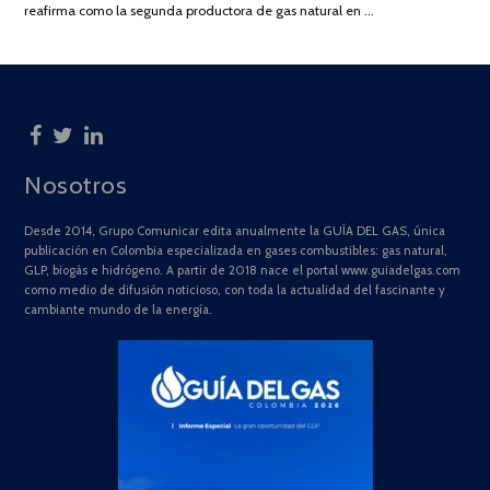
reafirma como la segunda productora de gas natural en …
Nosotros
Desde 2014, Grupo Comunicar edita anualmente la GUÍA DEL GAS, única
publicación en Colombia especializada en gases combustibles: gas natural,
GLP, biogás e hidrógeno. A partir de 2018 nace el portal www.guiadelgas.com
como medio de difusión noticioso, con toda la actualidad del fascinante y
cambiante mundo de la energía.