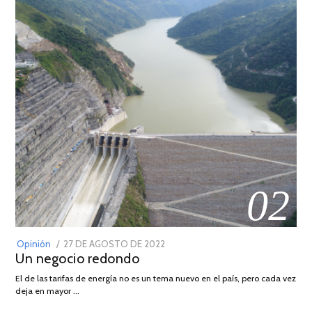
02
POSTED
Opinión
27 DE AGOSTO DE 2022
30
Un negocio redondo
ON
DE
AGOSTO
El de las tarifas de energía no es un tema nuevo en el país, pero cada vez
DE
deja en mayor …
2022