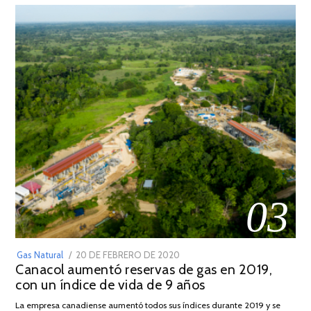
03
POSTED
Gas Natural
20 DE FEBRERO DE 2020
10
Canacol aumentó reservas de gas en 2019,
ON
DE
con un índice de vida de 9 años
JULIO
DE
La empresa canadiense aumentó todos sus índices durante 2019 y se
2025