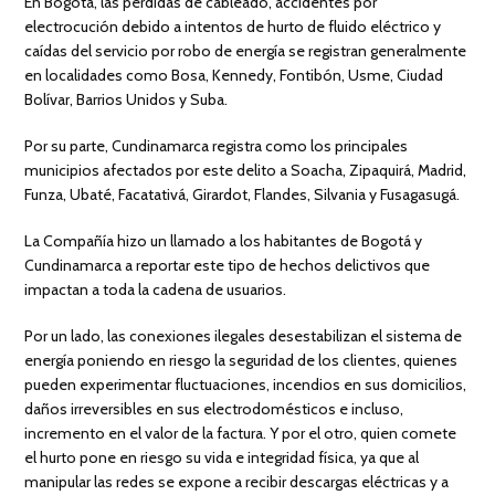
En Bogotá, las pérdidas de cableado, accidentes por
electrocución debido a intentos de hurto de fluido eléctrico y
caídas del servicio por robo de energía se registran generalmente
en localidades como Bosa, Kennedy, Fontibón, Usme, Ciudad
Bolívar, Barrios Unidos y Suba.
Por su parte, Cundinamarca registra como los principales
municipios afectados por este delito a Soacha, Zipaquirá, Madrid,
Funza, Ubaté, Facatativá, Girardot, Flandes, Silvania y Fusagasugá.
La Compañía hizo un llamado a los habitantes de Bogotá y
Cundinamarca a reportar este tipo de hechos delictivos que
impactan a toda la cadena de usuarios.
Por un lado, las conexiones ilegales desestabilizan el sistema de
energía poniendo en riesgo la seguridad de los clientes, quienes
pueden experimentar fluctuaciones, incendios en sus domicilios,
daños irreversibles en sus electrodomésticos e incluso,
incremento en el valor de la factura. Y por el otro, quien comete
el hurto pone en riesgo su vida e integridad física, ya que al
manipular las redes se expone a recibir descargas eléctricas y a