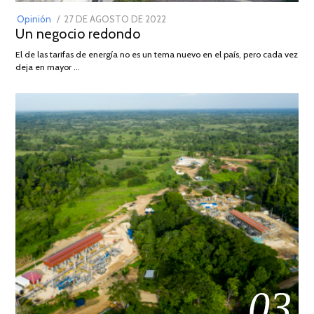
POSTED
Opinión
27 DE AGOSTO DE 2022
30
Un negocio redondo
ON
DE
AGOSTO
El de las tarifas de energía no es un tema nuevo en el país, pero cada vez
DE
deja en mayor …
2022
03