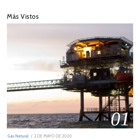
Más Vistos
01
POSTED
Gas Natural
2 DE MAYO DE 2020
16