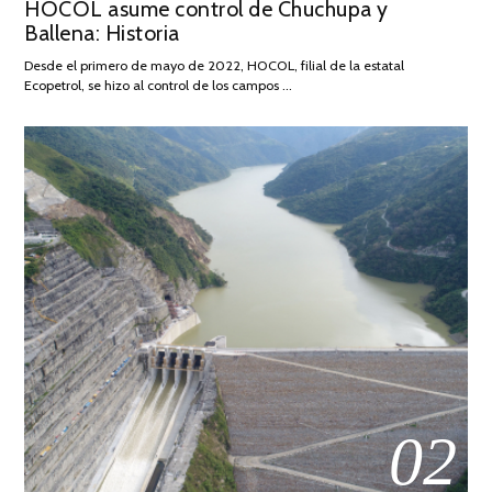
HOCOL asume control de Chuchupa y
ON
DE
Ballena: Historia
FEBRERO
DE
Desde el primero de mayo de 2022, HOCOL, filial de la estatal
2026
Ecopetrol, se hizo al control de los campos …
02