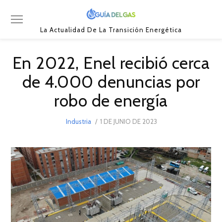
La Actualidad De La Transición Energética
En 2022, Enel recibió cerca
de 4.000 denuncias por
robo de energía
POSTED
Industria
1 DE JUNIO DE 2023
1
ON
DE
JUNIO
DE
2023