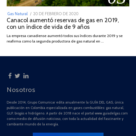
POSTED
Gas Natural
20 DE FEBRERO DE 2020
10
Canacol aumentó reservas de gas en 2019,
ON
DE
con un índice de vida de 9 años
JULIO
DE
La empresa canadiense aumentó todos sus índices durante 2019 y se
2025
reafirma como la segunda productora de gas natural en …
Nosotros
Desde 2014, Grupo Comunicar edita anualmente la GUÍA DEL GAS, única
publicación en Colombia especializada en gases combustibles: gas natural,
GLP, biogás e hidrógeno. A partir de 2018 nace el portal www.guiadelgas.com
como medio de difusión noticioso, con toda la actualidad del fascinante y
cambiante mundo de la energía.