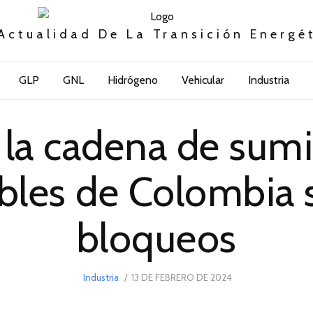
Actualidad De La Transición Energé
GLP
GNL
Hidrógeno
Vehicular
Industria
la cadena de sumi
bles de Colombia s
bloqueos
POSTED
Industria
13 DE FEBRERO DE 2024
13
ON
DE
FEBRERO