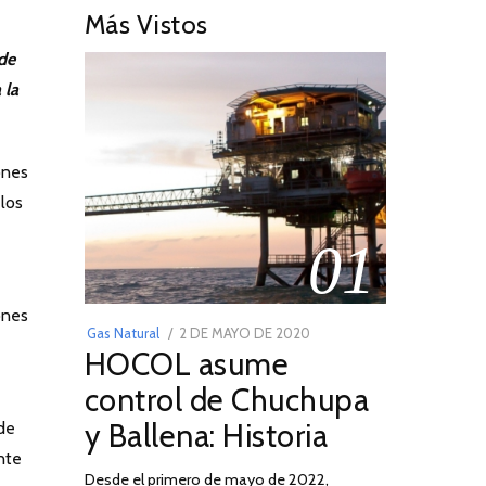
Más Vistos
 de
 la
ones
los
01
ones
POSTED
Gas Natural
2 DE MAYO DE 2020
16
HOCOL asume
ON
DE
FEBRERO
control de Chuchupa
DE
y Ballena: Historia
de
2026
nte
Desde el primero de mayo de 2022,