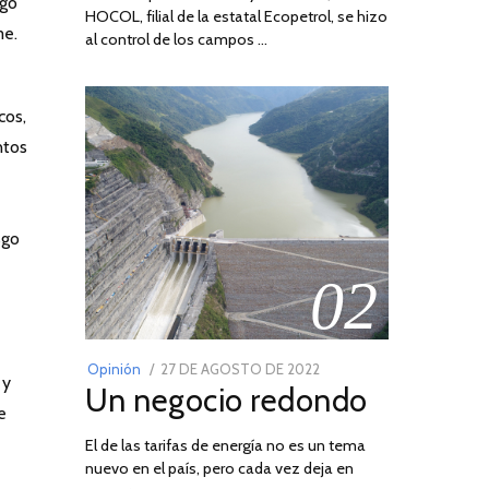
zgo
HOCOL, filial de la estatal Ecopetrol, se hizo
me.
al control de los campos …
cos,
ntos
sgo
02
POSTED
Opinión
27 DE AGOSTO DE 2022
30
 y
Un negocio redondo
ON
DE
e
AGOSTO
El de las tarifas de energía no es un tema
DE
nuevo en el país, pero cada vez deja en
2022