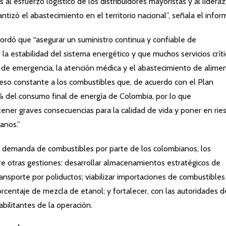
 al esfuerzo logístico de los distribuidores mayoristas y al lidera
ntizó el abastecimiento en el territorio nacional”, señala el infor
cordó que “asegurar un suministro continua y confiable de
a estabilidad del sistema energético y que muchos servicios críti
os de emergencia, la atención médica y el abastecimiento de alime
eso constante a los combustibles que, de acuerdo con el Plan
% del consumo final de energía de Colombia, por lo que
tener graves consecuencias para la calidad de vida y poner en rie
anos.”
a demanda de combustibles por parte de los colombianos, los
e otras gestiones: desarrollar almacenamientos estratégicos de
transporte por poliductos; viabilizar importaciones de combustibles
orcentaje de mezcla de etanol; y fortalecer, con las autoridades d
abilitantes de la operación.