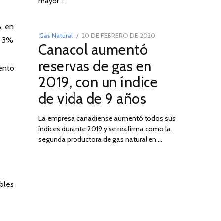
03
mayor …
, en
POSTED
Gas Natural
20 DE FEBRERO DE 2020
10
l 3%
Canacol aumentó
ON
DE
JULIO
reservas de gas en
mento
DE
2019, con un índice
2025
de vida de 9 años
La empresa canadiense aumentó todos sus
índices durante 2019 y se reafirma como la
segunda productora de gas natural en …
ibles