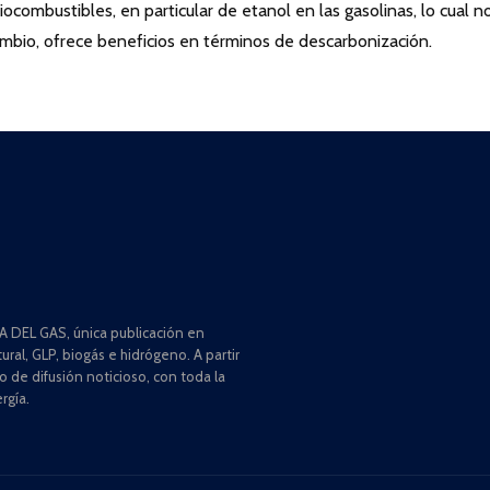
ocombustibles, en particular de etanol en las gasolinas, lo cual n
cambio, ofrece beneficios en términos de descarbonización.
 DEL GAS, única publicación en
ral, GLP, biogás e hidrógeno. A partir
de difusión noticioso, con toda la
rgía.