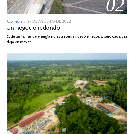
02
POSTED
Opinión
27 DE AGOSTO DE 2022
30
Un negocio redondo
ON
DE
AGOSTO
El de las tarifas de energía no es un tema nuevo en el país, pero cada vez
DE
deja en mayor …
2022