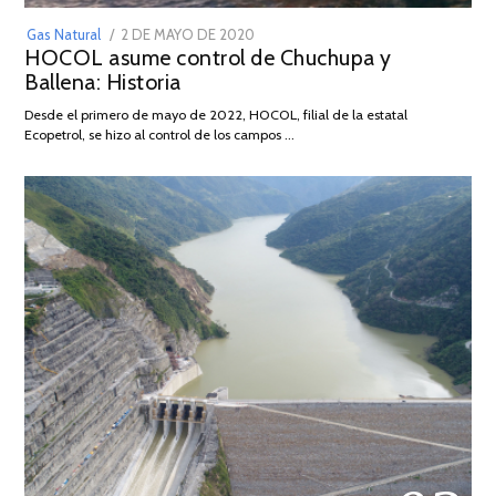
POSTED
Gas Natural
2 DE MAYO DE 2020
16
HOCOL asume control de Chuchupa y
ON
DE
Ballena: Historia
FEBRERO
DE
Desde el primero de mayo de 2022, HOCOL, filial de la estatal
2026
Ecopetrol, se hizo al control de los campos …