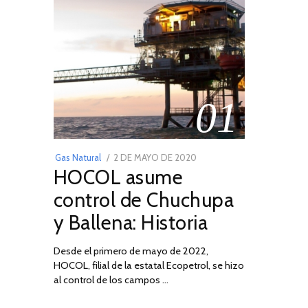
01
POSTED
Gas Natural
2 DE MAYO DE 2020
16
HOCOL asume
ON
DE
FEBRERO
control de Chuchupa
DE
y Ballena: Historia
2026
Desde el primero de mayo de 2022,
HOCOL, filial de la estatal Ecopetrol, se hizo
al control de los campos …