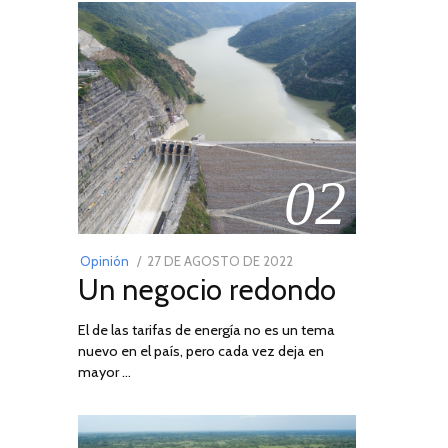
02
POSTED
Opinión
27 DE AGOSTO DE 2022
30
Un negocio redondo
ON
DE
AGOSTO
El de las tarifas de energía no es un tema
DE
nuevo en el país, pero cada vez deja en
2022
mayor …