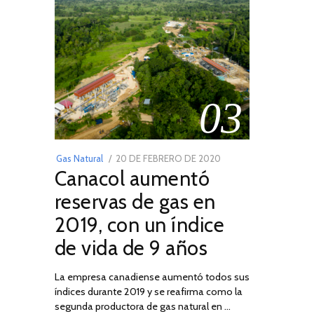
03
POSTED
Gas Natural
20 DE FEBRERO DE 2020
10
Canacol aumentó
ON
DE
JULIO
reservas de gas en
DE
2019, con un índice
2025
de vida de 9 años
La empresa canadiense aumentó todos sus
índices durante 2019 y se reafirma como la
segunda productora de gas natural en …