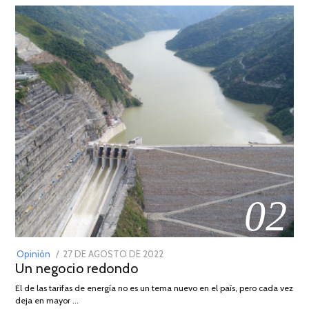
02
POSTED
Opinión
27 DE AGOSTO DE 2022
30
Un negocio redondo
ON
DE
AGOSTO
El de las tarifas de energía no es un tema nuevo en el país, pero cada vez
DE
deja en mayor …
2022