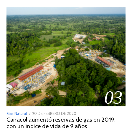
03
POSTED
Gas Natural
20 DE FEBRERO DE 2020
10
Canacol aumentó reservas de gas en 2019,
ON
DE
con un índice de vida de 9 años
JULIO
DE