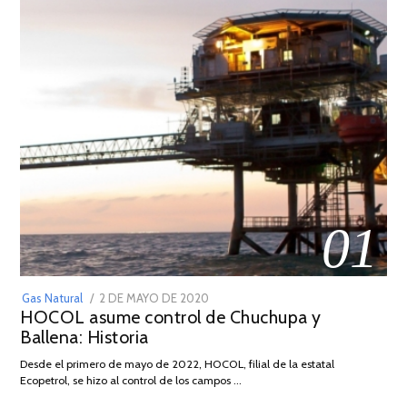
01
POSTED
Gas Natural
2 DE MAYO DE 2020
16
HOCOL asume control de Chuchupa y
ON
DE
Ballena: Historia
FEBRERO
DE
Desde el primero de mayo de 2022, HOCOL, filial de la estatal
2026
Ecopetrol, se hizo al control de los campos …