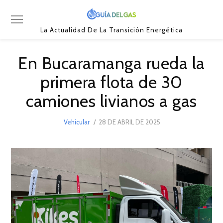
La Actualidad De La Transición Energética
En Bucaramanga rueda la
primera flota de 30
camiones livianos a gas
POSTED
Vehicular
28 DE ABRIL DE 2025
23
ON
DE
FEBRERO
DE
2026