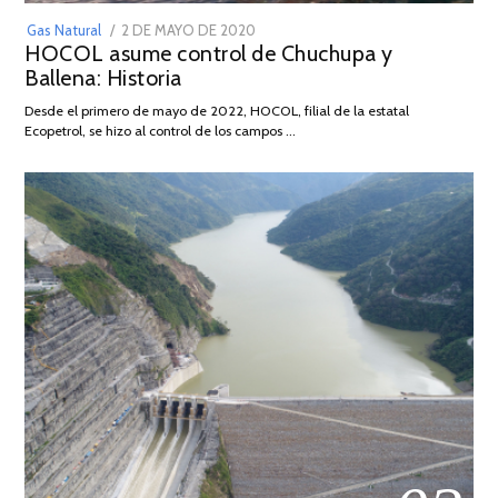
POSTED
Gas Natural
2 DE MAYO DE 2020
16
HOCOL asume control de Chuchupa y
ON
DE
Ballena: Historia
FEBRERO
DE
Desde el primero de mayo de 2022, HOCOL, filial de la estatal
2026
Ecopetrol, se hizo al control de los campos …