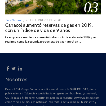
03
POSTED
Gas Natural
20 DE FEBRERO DE 2020
10
Canacol aumentó reservas de gas en 2019,
ON
DE
con un índice de vida de 9 años
JULIO
DE
La empresa canadiense aumentó todos sus índices durante 2019 y se
2025
reafirma como la segunda productora de gas natural en …
Nosotros
Desde 2014, Grupo Comunicar edita anualmente la GUÍA DEL GAS, única
publicación en Colombia especializada en gases combustibles: gas natural,
GLP, biogás e hidrógeno. A partir de 2018 nace el portal www.guiadelgas.com
como medio de difusión noticioso, con toda la actualidad del fascinante y