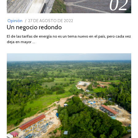
02
POSTED
Opinión
27 DE AGOSTO DE 2022
30
Un negocio redondo
ON
DE
AGOSTO
El de las tarifas de energía no es un tema nuevo en el país, pero cada vez
DE
deja en mayor …
2022