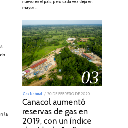
nuevo en el país, pero cada vez deja en
2022
mayor …
rá
ado
03
POSTED
Gas Natural
20 DE FEBRERO DE 2020
10
Canacol aumentó
ON
DE
JULIO
reservas de gas en
DE
n la
2019, con un índice
2025