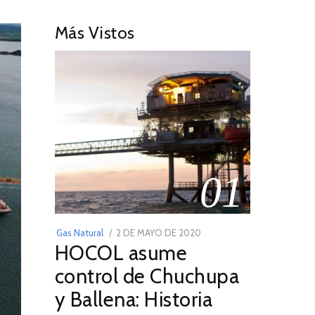
Más Vistos
01
POSTED
Gas Natural
2 DE MAYO DE 2020
16
HOCOL asume
ON
DE
FEBRERO
control de Chuchupa
DE
y Ballena: Historia
2026