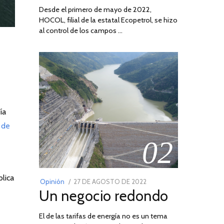
Desde el primero de mayo de 2022,
HOCOL, filial de la estatal Ecopetrol, se hizo
al control de los campos …
ía
 de
02
lica
POSTED
Opinión
27 DE AGOSTO DE 2022
30
Un negocio redondo
ON
DE
AGOSTO
El de las tarifas de energía no es un tema
DE