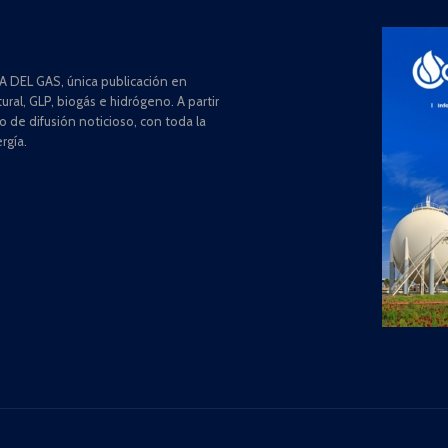
 DEL GAS, única publicación en
ral, GLP, biogás e hidrógeno. A partir
de difusión noticioso, con toda la
rgía.