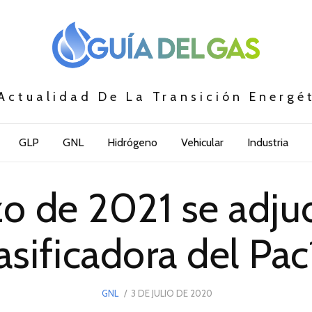
Actualidad De La Transición Energé
GLP
GNL
Hidrógeno
Vehicular
Industria
o de 2021 se adjudi
sificadora del Pac
POSTED
GNL
3 DE JULIO DE 2020
3
ON
DE