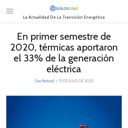
La Actualidad De La Transición Energética
En primer semestre de
2020, térmicas aportaron
el 33% de la generación
eléctrica
POSTED
Gas Natural
13 DE JULIO DE 2020
21
ON
DE
JULIO
DE
2020