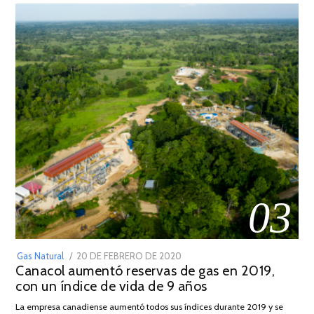
03
POSTED
Gas Natural
20 DE FEBRERO DE 2020
10
Canacol aumentó reservas de gas en 2019,
ON
DE
con un índice de vida de 9 años
JULIO
DE
La empresa canadiense aumentó todos sus índices durante 2019 y se
2025