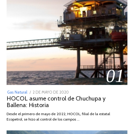
01
POSTED
Gas Natural
2 DE MAYO DE 2020
16
HOCOL asume control de Chuchupa y
ON
DE
Ballena: Historia
FEBRERO
DE
Desde el primero de mayo de 2022, HOCOL, filial de la estatal
2026
Ecopetrol, se hizo al control de los campos …