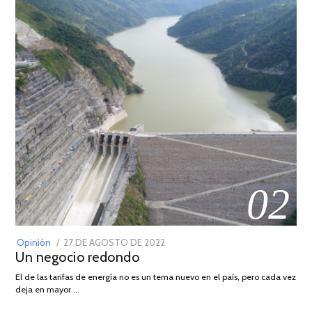
02
POSTED
Opinión
27 DE AGOSTO DE 2022
30
Un negocio redondo
ON
DE
AGOSTO
El de las tarifas de energía no es un tema nuevo en el país, pero cada vez
DE
deja en mayor …
2022