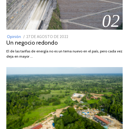
02
POSTED
Opinión
27 DE AGOSTO DE 2022
30
Un negocio redondo
ON
DE
AGOSTO
El de las tarifas de energía no es un tema nuevo en el país, pero cada vez
DE
deja en mayor …
2022