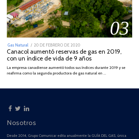
03
POSTED
Gas Natural
20 DE FEBRERO DE 2020
10
Canacol aumentó reservas de gas en 2019,
ON
DE
con un índice de vida de 9 años
JULIO
DE
La empresa canadiense aumentó todos sus índices durante 2019 y se
2025
reafirma como la segunda productora de gas natural en …
Nosotros
Desde 2014, Grupo Comunicar edita anualmente la GUÍA DEL GAS, única