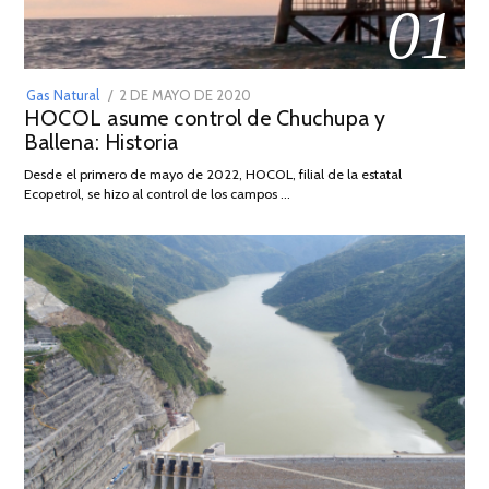
01
POSTED
Gas Natural
2 DE MAYO DE 2020
16
HOCOL asume control de Chuchupa y
ON
DE
Ballena: Historia
FEBRERO
DE
Desde el primero de mayo de 2022, HOCOL, filial de la estatal
2026
Ecopetrol, se hizo al control de los campos …