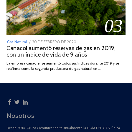
03
POSTED
Gas Natural
20 DE FEBRERO DE 2020
10
Canacol aumentó reservas de gas en 2019,
ON
DE
con un índice de vida de 9 años
JULIO
DE
La empresa canadiense aumentó todos sus índices durante 2019 y se
2025
reafirma como la segunda productora de gas natural en …
Nosotros
Desde 2014, Grupo Comunicar edita anualmente la GUÍA DEL GAS, única