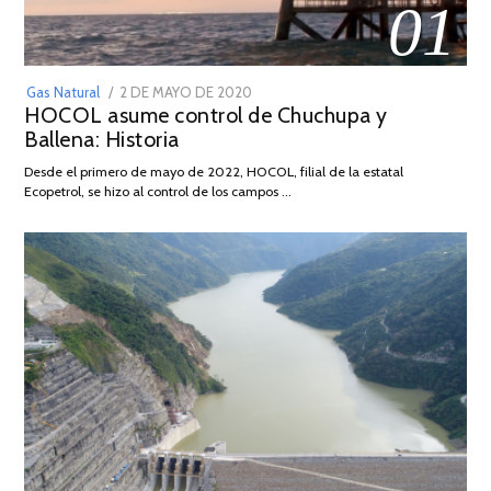
01
POSTED
Gas Natural
2 DE MAYO DE 2020
16
HOCOL asume control de Chuchupa y
ON
DE
Ballena: Historia
FEBRERO
DE
Desde el primero de mayo de 2022, HOCOL, filial de la estatal
2026
Ecopetrol, se hizo al control de los campos …