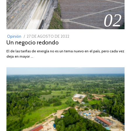
02
POSTED
Opinión
27 DE AGOSTO DE 2022
30
Un negocio redondo
ON
DE
AGOSTO
El de las tarifas de energía no es un tema nuevo en el país, pero cada vez
DE
deja en mayor …
2022