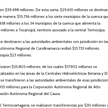
ron $59.498 millones. De esta suma, $29.610 millones se destinar
nte manera: $15.756 millones a los siete municipios de la cuenca qu
.438 millones a los 34 municipios de la cuenca que alimenta la
llones a Tocancipá, territorio asociado a la central Termozipa.
e destinaron a las autoridades ambientales con jurisdicción en la
Autónoma Regional de Cundinamarca recibió $13.733 millones,
oquía $23 millones.
alizaron $35.805 millones, de los cuales $17.902 millones se
calizados en las áreas de la Centrales Hidroeléctricas Betania y El
se transfirieron a las autoridades ambientales de esas jurisdiccion
5.935 millones para la Corporación Autónoma Regional de Alto
ración Autónoma Regional del Cauca.
al Termocartagena, se realizaron transferencias por $30 millones 