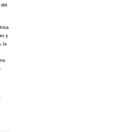
 del
trica
es y
, la
 no
s
y