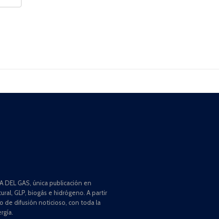
 DEL GAS, única publicación en
ral, GLP, biogás e hidrógeno. A partir
de difusión noticioso, con toda la
rgía.