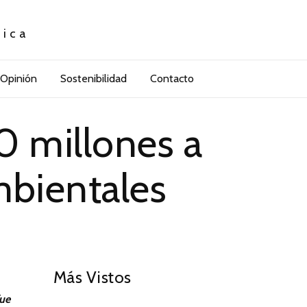
tica
Opinión
Sostenibilidad
Contacto
0 millones a
mbientales
01
Más Vistos
fue