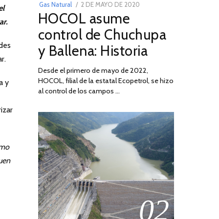
POSTED
Gas Natural
2 DE MAYO DE 2020
16
el
HOCOL asume
ON
DE
ar.
FEBRERO
control de Chuchupa
DE
ades
y Ballena: Historia
2026
r.
Desde el primero de mayo de 2022,
HOCOL, filial de la estatal Ecopetrol, se hizo
a y
al control de los campos …
izar
omo
buen
02