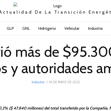
Actualidad De La Transición Energé
GLP
GNL
Hidrógeno
Vehicular
Industria
irió más de $95.30
s y autoridades a
POSTED
Industria
10 DE MAYO DE 2022
7
ON
DE
JUNIO
DE
2022
50,2% ($ 47.840 millones) del total transferido por la Compañía, 