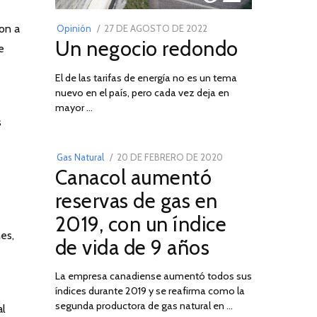
on a
POSTED
Opinión
27 DE AGOSTO DE 2022
30
Un negocio redondo
ON
DE
e
AGOSTO
El de las tarifas de energía no es un tema
DE
nuevo en el país, pero cada vez deja en
2022
03
mayor …
s
POSTED
Gas Natural
20 DE FEBRERO DE 2020
10
Canacol aumentó
ON
DE
JULIO
reservas de gas en
DE
2019, con un índice
2025
es,
de vida de 9 años
La empresa canadiense aumentó todos sus
índices durante 2019 y se reafirma como la
segunda productora de gas natural en …
al