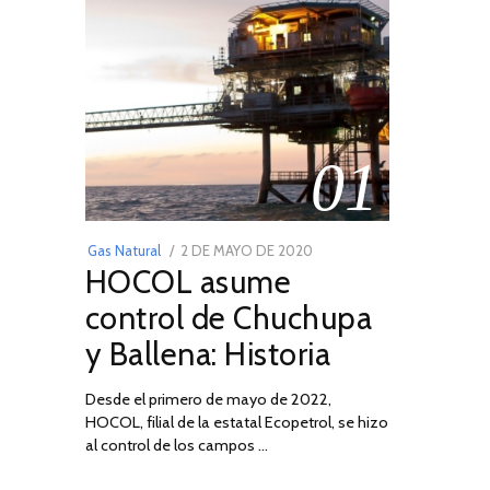
01
POSTED
Gas Natural
2 DE MAYO DE 2020
16
HOCOL asume
ON
DE
FEBRERO
control de Chuchupa
DE
y Ballena: Historia
2026
Desde el primero de mayo de 2022,
HOCOL, filial de la estatal Ecopetrol, se hizo
al control de los campos …