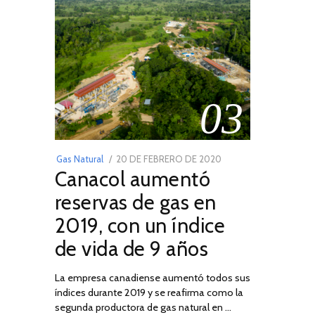
03
POSTED
Gas Natural
20 DE FEBRERO DE 2020
10
Canacol aumentó
ON
DE
JULIO
reservas de gas en
DE
2019, con un índice
2025
de vida de 9 años
La empresa canadiense aumentó todos sus
índices durante 2019 y se reafirma como la
segunda productora de gas natural en …