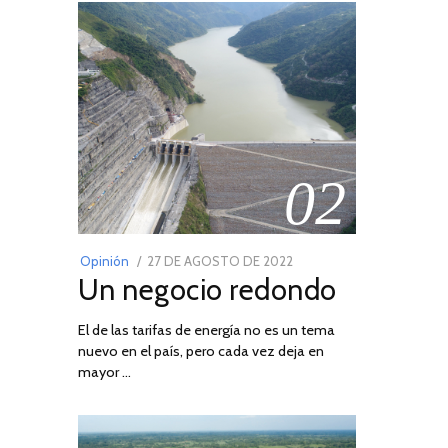
02
POSTED
Opinión
27 DE AGOSTO DE 2022
30
Un negocio redondo
ON
DE
AGOSTO
El de las tarifas de energía no es un tema
DE
nuevo en el país, pero cada vez deja en
2022
mayor …