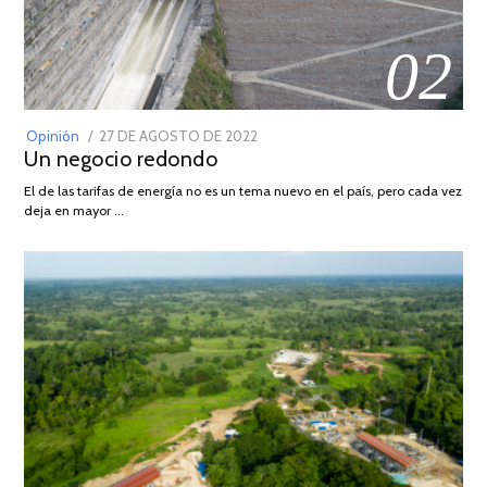
02
POSTED
Opinión
27 DE AGOSTO DE 2022
30
Un negocio redondo
ON
DE
AGOSTO
El de las tarifas de energía no es un tema nuevo en el país, pero cada vez
DE
deja en mayor …
2022