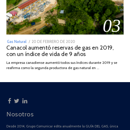
03
POSTED
Gas Natural
20 DE FEBRERO DE 2020
10
Canacol aumentó reservas de gas en 2019,
ON
DE
con un índice de vida de 9 años
JULIO
DE
La empresa canadiense aumentó todos sus índices durante 2019 y se
2025
reafirma como la segunda productora de gas natural en …
Nosotros
Desde 2014, Grupo Comunicar edita anualmente la GUÍA DEL GAS, única