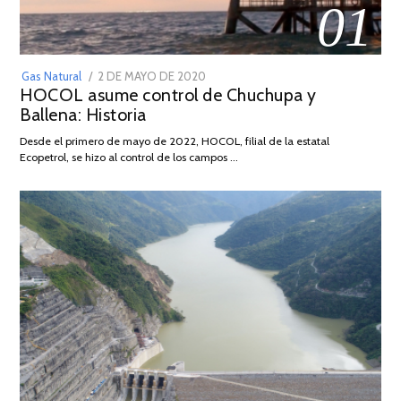
01
POSTED
Gas Natural
2 DE MAYO DE 2020
16
HOCOL asume control de Chuchupa y
ON
DE
Ballena: Historia
FEBRERO
DE
Desde el primero de mayo de 2022, HOCOL, filial de la estatal
2026
Ecopetrol, se hizo al control de los campos …