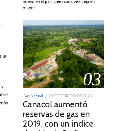
nuevo en el país, pero cada vez deja en
2022
mayor …
es
 la
03
 y
l se
POSTED
Gas Natural
20 DE FEBRERO DE 2020
10
Canacol aumentó
 más
ON
DE
JULIO
reservas de gas en
DE
2019, con un índice
2025