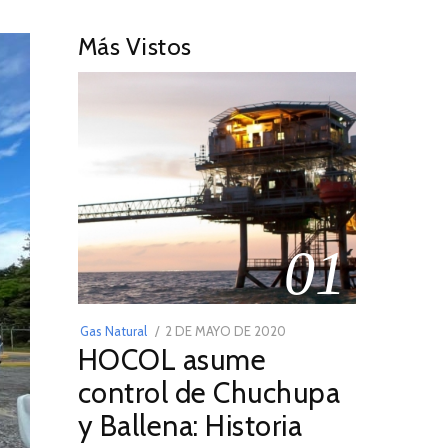
Más Vistos
01
POSTED
Gas Natural
2 DE MAYO DE 2020
16
HOCOL asume
ON
DE
FEBRERO
control de Chuchupa
DE
y Ballena: Historia
2026