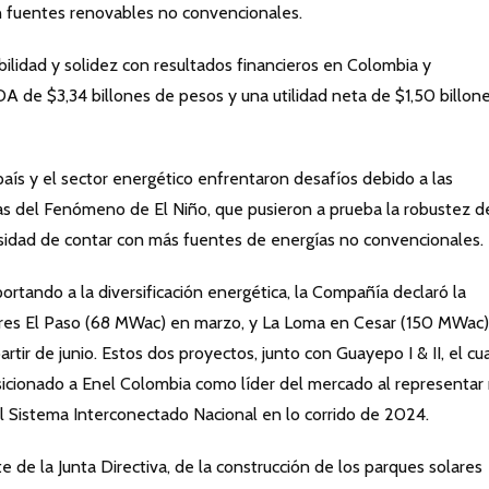
n fuentes renovables no convencionales.
ilidad y solidez con resultados financieros en Colombia y
A de $3,34 billones de pesos y una utilidad neta de $1,50 billon
país y el sector energético enfrentaron desafíos debido a las
as del Fenómeno de El Niño, que pusieron a prueba la robustez de
esidad de contar con más fuentes de energías no convencionales.
portando a la diversificación energética, la Compañía declaró la
ares El Paso (68 MWac) en marzo, y La Loma en Cesar (150 MWac)
r de junio. Estos dos proyectos, junto con Guayepo I & II, el cua
icionado a Enel Colombia como líder del mercado al representar
l Sistema Interconectado Nacional en lo corrido de 2024.
 de la Junta Directiva, de la construcción de los parques solares