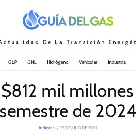
Actualidad De La Transición Energé
GLP
GNL
Hidrógeno
Vehicular
Industria
ó $812 mil millones
semestre de 202
POSTED
Industria
25 DE JULIO DE 2024
25
ON
DE