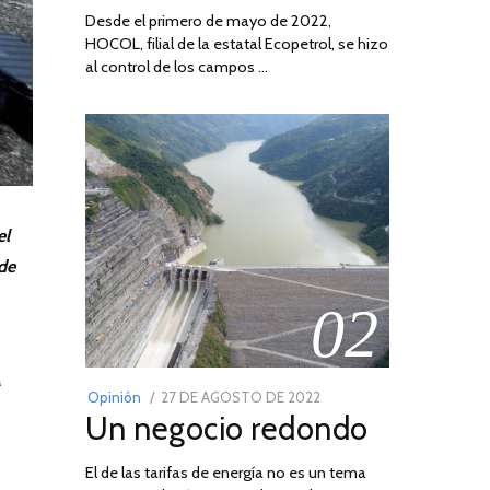
Desde el primero de mayo de 2022,
HOCOL, filial de la estatal Ecopetrol, se hizo
al control de los campos …
el
 de
02
a
POSTED
Opinión
27 DE AGOSTO DE 2022
30
Un negocio redondo
ON
DE
AGOSTO
El de las tarifas de energía no es un tema
DE