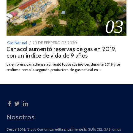
03
POSTED
Gas Natural
20 DE FEBRERO DE 2020
10
Canacol aumentó reservas de gas en 2019,
ON
DE
con un índice de vida de 9 años
JULIO
DE
La empresa canadiense aumentó todos sus índices durante 2019 y se
2025
reafirma como la segunda productora de gas natural en …
Nosotros
Desde 2014, Grupo Comunicar edita anualmente la GUÍA DEL GAS, única