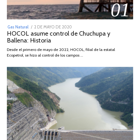
01
POSTED
Gas Natural
2 DE MAYO DE 2020
16
HOCOL asume control de Chuchupa y
ON
DE
Ballena: Historia
FEBRERO
DE
Desde el primero de mayo de 2022, HOCOL, filial de la estatal
2026
Ecopetrol, se hizo al control de los campos …