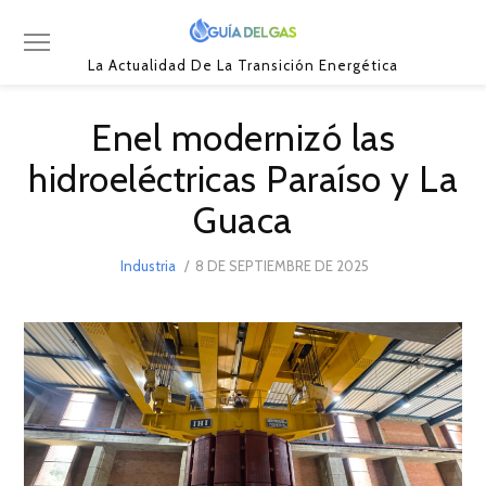
La Actualidad De La Transición Energética
Enel modernizó las
hidroeléctricas Paraíso y La
Guaca
POSTED
Industria
8 DE SEPTIEMBRE DE 2025
8
ON
DE
SEPTIEMBRE
DE
2025