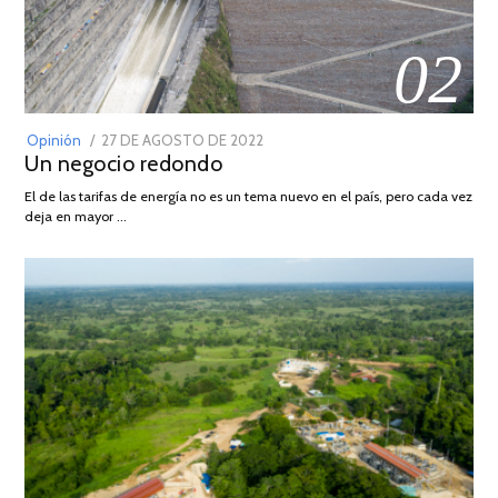
02
POSTED
Opinión
27 DE AGOSTO DE 2022
30
Un negocio redondo
ON
DE
AGOSTO
El de las tarifas de energía no es un tema nuevo en el país, pero cada vez
DE
deja en mayor …
2022