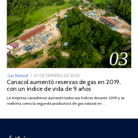
03
POSTED
Gas Natural
20 DE FEBRERO DE 2020
10
Canacol aumentó reservas de gas en 2019,
ON
DE
con un índice de vida de 9 años
JULIO
DE
La empresa canadiense aumentó todos sus índices durante 2019 y se
2025
reafirma como la segunda productora de gas natural en …