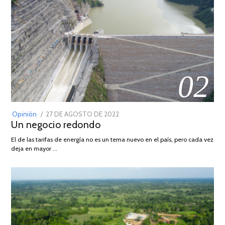
02
POSTED
Opinión
27 DE AGOSTO DE 2022
30
Un negocio redondo
ON
DE
AGOSTO
El de las tarifas de energía no es un tema nuevo en el país, pero cada vez
DE
deja en mayor …
2022