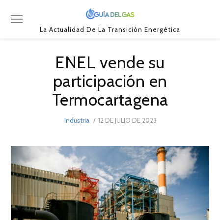
La Actualidad De La Transición Energética
ENEL vende su
participación en
Termocartagena
POSTED
Industria
12 DE JULIO DE 2023
22
ON
DE
JULIO
DE
2023