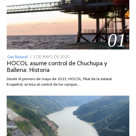
01
POSTED
Gas Natural
2 DE MAYO DE 2020
16
HOCOL asume control de Chuchupa y
ON
DE
Ballena: Historia
FEBRERO
DE
Desde el primero de mayo de 2022, HOCOL, filial de la estatal
2026
Ecopetrol, se hizo al control de los campos …