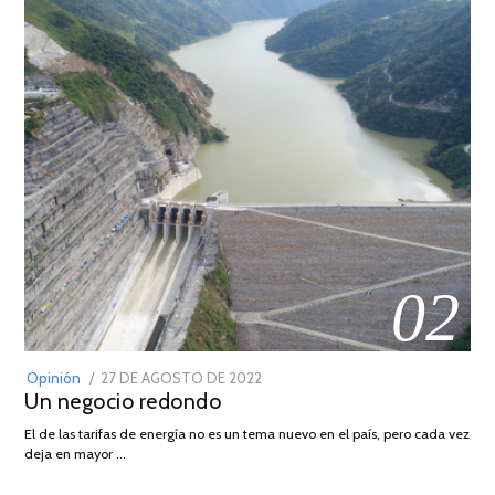
02
POSTED
Opinión
27 DE AGOSTO DE 2022
30
Un negocio redondo
ON
DE
AGOSTO
El de las tarifas de energía no es un tema nuevo en el país, pero cada vez
DE
deja en mayor …
2022