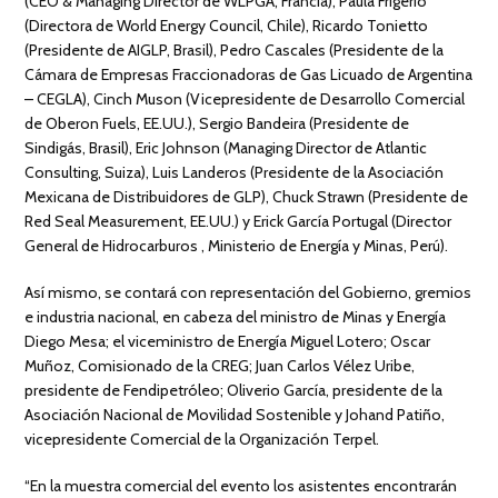
(CEO & Managing Director de WLPGA, Francia), Paula Frigerio
(Directora de World Energy Council, Chile), Ricardo Tonietto
(Presidente de AIGLP, Brasil), Pedro Cascales (Presidente de la
Cámara de Empresas Fraccionadoras de Gas Licuado de Argentina
– CEGLA), Cinch Muson (Vicepresidente de Desarrollo Comercial
de Oberon Fuels, EE.UU.), Sergio Bandeira (Presidente de
Sindigás, Brasil), Eric Johnson (Managing Director de Atlantic
Consulting, Suiza), Luis Landeros (Presidente de la Asociación
Mexicana de Distribuidores de GLP), Chuck Strawn (Presidente de
Red Seal Measurement, EE.UU.) y Erick García Portugal (Director
General de Hidrocarburos , Ministerio de Energía y Minas, Perú).
Así mismo, se contará con representación del Gobierno, gremios
e industria nacional, en cabeza del ministro de Minas y Energía
Diego Mesa; el viceministro de Energía Miguel Lotero; Oscar
Muñoz, Comisionado de la CREG; Juan Carlos Vélez Uribe,
presidente de Fendipetróleo; Oliverio García, presidente de la
Asociación Nacional de Movilidad Sostenible y Johand Patiño,
vicepresidente Comercial de la Organización Terpel.
“En la muestra comercial del evento los asistentes encontrarán