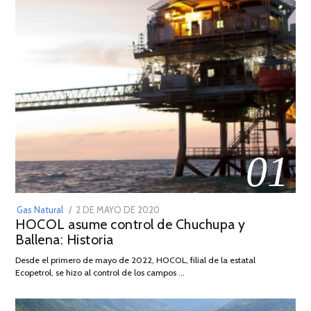
01
POSTED
Gas Natural
2 DE MAYO DE 2020
16
HOCOL asume control de Chuchupa y
ON
DE
Ballena: Historia
FEBRERO
DE
Desde el primero de mayo de 2022, HOCOL, filial de la estatal
2026
Ecopetrol, se hizo al control de los campos …