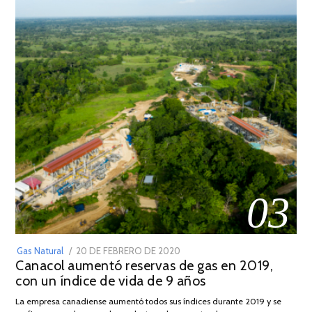
03
POSTED
Gas Natural
20 DE FEBRERO DE 2020
10
Canacol aumentó reservas de gas en 2019,
ON
DE
con un índice de vida de 9 años
JULIO
DE
La empresa canadiense aumentó todos sus índices durante 2019 y se
2025