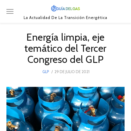
La Actualidad De La Transición Energética
Energía limpia, eje
temático del Tercer
Congreso del GLP
POSTED
GLP
29 DE JULIO DE 2021
6
ON
DE
AGOSTO
DE
2021