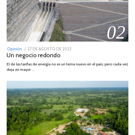
02
POSTED
Opinión
27 DE AGOSTO DE 2022
30
Un negocio redondo
ON
DE
AGOSTO
El de las tarifas de energía no es un tema nuevo en el país, pero cada vez
DE
deja en mayor …
2022