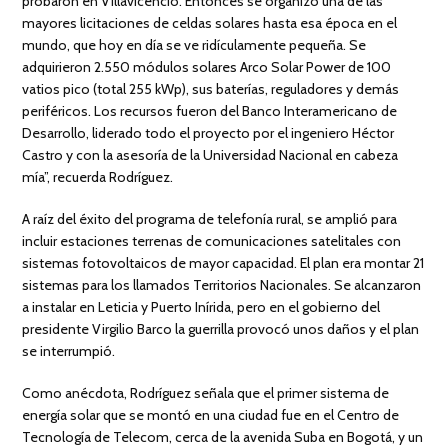
probaron en Villavicencio. Entonces se organizó una de las
mayores licitaciones de celdas solares hasta esa época en el
mundo, que hoy en día se ve ridículamente pequeña. Se
adquirieron 2.550 módulos solares Arco Solar Power de 100
vatios pico (total 255 kWp), sus baterías, reguladores y demás
periféricos. Los recursos fueron del Banco Interamericano de
Desarrollo, liderado todo el proyecto por el ingeniero Héctor
Castro y con la asesoría de la Universidad Nacional en cabeza
mía”, recuerda Rodríguez.
A raíz del éxito del programa de telefonía rural, se amplió para
incluir estaciones terrenas de comunicaciones satelitales con
sistemas fotovoltaicos de mayor capacidad. El plan era montar 21
sistemas para los llamados Territorios Nacionales. Se alcanzaron
a instalar en Leticia y Puerto Inírida, pero en el gobierno del
presidente Virgilio Barco la guerrilla provocó unos daños y el plan
se interrumpió.
Como anécdota, Rodríguez señala que el primer sistema de
energía solar que se montó en una ciudad fue en el Centro de
Tecnología de Telecom, cerca de la avenida Suba en Bogotá, y un