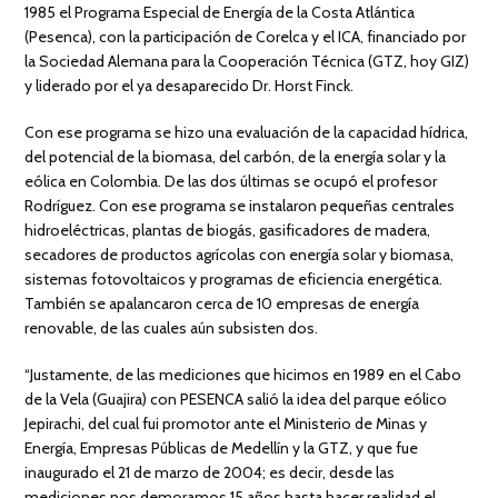
1985 el Programa Especial de Energía de la Costa Atlántica
(Pesenca), con la participación de Corelca y el ICA, financiado por
la Sociedad Alemana para la Cooperación Técnica (GTZ, hoy GIZ)
y liderado por el ya desaparecido Dr. Horst Finck.
Con ese programa se hizo una evaluación de la capacidad hídrica,
del potencial de la biomasa, del carbón, de la energía solar y la
eólica en Colombia. De las dos últimas se ocupó el profesor
Rodríguez. Con ese programa se instalaron pequeñas centrales
hidroeléctricas, plantas de biogás, gasificadores de madera,
secadores de productos agrícolas con energía solar y biomasa,
sistemas fotovoltaicos y programas de eficiencia energética.
También se apalancaron cerca de 10 empresas de energía
renovable, de las cuales aún subsisten dos.
“Justamente, de las mediciones que hicimos en 1989 en el Cabo
de la Vela (Guajira) con PESENCA salió la idea del parque eólico
Jepirachi, del cual fui promotor ante el Ministerio de Minas y
Energía, Empresas Públicas de Medellín y la GTZ, y que fue
inaugurado el 21 de marzo de 2004; es decir, desde las
mediciones nos demoramos 15 años hasta hacer realidad el