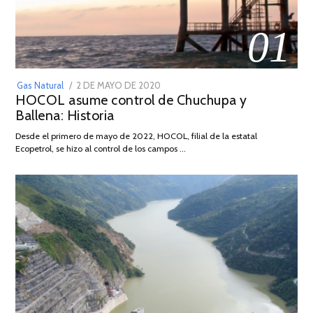
01
POSTED
Gas Natural
2 DE MAYO DE 2020
16
HOCOL asume control de Chuchupa y
ON
DE
Ballena: Historia
FEBRERO
DE
Desde el primero de mayo de 2022, HOCOL, filial de la estatal
2026
Ecopetrol, se hizo al control de los campos …