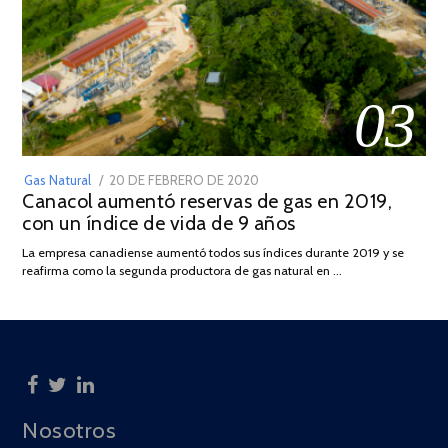
03
POSTED
Gas Natural
20 DE FEBRERO DE 2020
10
Canacol aumentó reservas de gas en 2019,
ON
DE
con un índice de vida de 9 años
JULIO
DE
La empresa canadiense aumentó todos sus índices durante 2019 y se
2025
reafirma como la segunda productora de gas natural en …
Nosotros