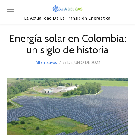
La Actualidad De La Transición Energética
Energía solar en Colombia:
un siglo de historia
POSTED
Alternativos
27 DE JUNIO DE 2022
28
ON
DE
JUNIO
DE
2022