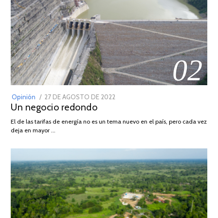
02
POSTED
Opinión
27 DE AGOSTO DE 2022
30
Un negocio redondo
ON
DE
AGOSTO
El de las tarifas de energía no es un tema nuevo en el país, pero cada vez
DE
deja en mayor …
2022