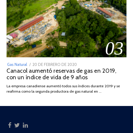
03
POSTED
Gas Natural
20 DE FEBRERO DE 2020
10
Canacol aumentó reservas de gas en 2019,
ON
DE
con un índice de vida de 9 años
JULIO
DE
La empresa canadiense aumentó todos sus índices durante 2019 y se
2025
reafirma como la segunda productora de gas natural en …