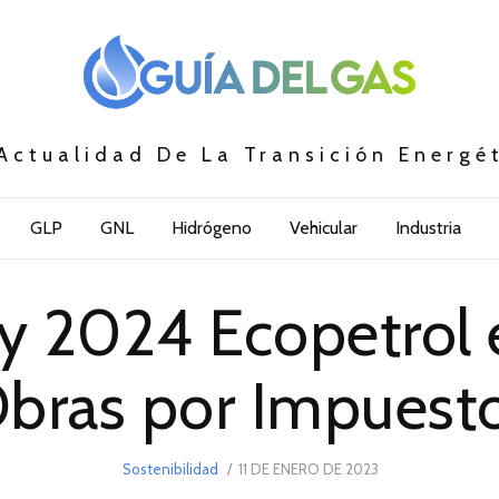
Actualidad De La Transición Energé
GLP
GNL
Hidrógeno
Vehicular
Industria
y 2024 Ecopetrol 
bras por Impuest
POSTED
Sostenibilidad
11 DE ENERO DE 2023
9
ON
DE