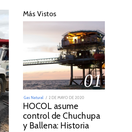
Más Vistos
01
POSTED
Gas Natural
2 DE MAYO DE 2020
16
HOCOL asume
ON
DE
FEBRERO
control de Chuchupa
DE
y Ballena: Historia
2026