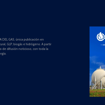
 DEL GAS, única publicación en
ral, GLP, biogás e hidrógeno. A partir
de difusión noticioso, con toda la
rgía.