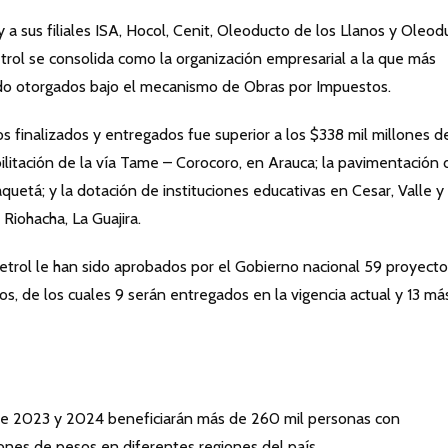
 a sus filiales ISA, Hocol, Cenit, Oleoducto de los Llanos y Oleod
etrol se consolida como la organización empresarial a la que más
sido otorgados bajo el mecanismo de Obras por Impuestos.
os finalizados y entregados fue superior a los $338 mil millones d
ilitación de la vía Tame – Corocoro, en Arauca; la pavimentación 
aquetá; y la dotación de instituciones educativas en Cesar, Valle y
Riohacha, La Guajira.
petrol le han sido aprobados por el Gobierno nacional 59 proyect
s, de los cuales 9 serán entregados en la vigencia actual y 13 má
te 2023 y 2024 beneficiarán más de 260 mil personas con
lones de pesos en diferentes regiones del país.