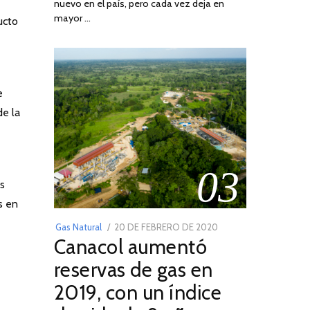
nuevo en el país, pero cada vez deja en
2022
mayor …
ucto
e
de la
03
os
s en
POSTED
Gas Natural
20 DE FEBRERO DE 2020
10
Canacol aumentó
ON
DE
JULIO
reservas de gas en
DE
2019, con un índice
2025