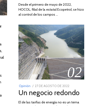
Desde el primero de mayo de 2022,
HOCOL, filial de la estatal Ecopetrol, se hizo
al control de los campos …
s
a
s,
nal
02
os
n
POSTED
Opinión
27 DE AGOSTO DE 2022
30
Un negocio redondo
ON
DE
ra
AGOSTO
El de las tarifas de energía no es un tema
DE