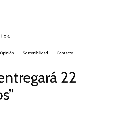
tica
Opinión
Sostenibilidad
Contacto
entregará 22
os”