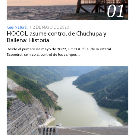
01
POSTED
Gas Natural
2 DE MAYO DE 2020
16
HOCOL asume control de Chuchupa y
ON
DE
Ballena: Historia
FEBRERO
DE
Desde el primero de mayo de 2022, HOCOL, filial de la estatal
2026
Ecopetrol, se hizo al control de los campos …