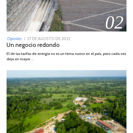
02
POSTED
Opinión
27 DE AGOSTO DE 2022
30
Un negocio redondo
ON
DE
AGOSTO
El de las tarifas de energía no es un tema nuevo en el país, pero cada vez
DE
deja en mayor …
2022