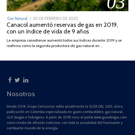
03
POSTED
Gas Natural
20 DE FEBRERO DE 2020
10
Canacol aumentó reservas de gas en 2019,
ON
DE
con un índice de vida de 9 años
JULIO
DE
La empresa canadiense aumentó todos sus índices durante 2019 y se
2025
reafirma como la segunda productora de gas natural en …
Nosotros
Desde 2014, Grupo Comunicar edita anualmente la GUÍA DEL GAS, única
publicación en Colombia especializada en gases combustibles: gas natural,
GLP, biogás e hidrógeno. A partir de 2018 nace el portal www.guiadelgas.com
como medio de difusión noticioso, con toda la actualidad del fascinante y
cambiante mundo de la energía.