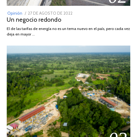
POSTED
Opinión
27 DE AGOSTO DE 2022
30
Un negocio redondo
ON
DE
AGOSTO
El de las tarifas de energía no es un tema nuevo en el país, pero cada vez
DE
deja en mayor …
2022