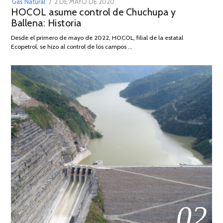
POSTED
Gas Natural
2 DE MAYO DE 2020
16
HOCOL asume control de Chuchupa y
ON
DE
Ballena: Historia
FEBRERO
DE
Desde el primero de mayo de 2022, HOCOL, filial de la estatal
2026
Ecopetrol, se hizo al control de los campos …
02