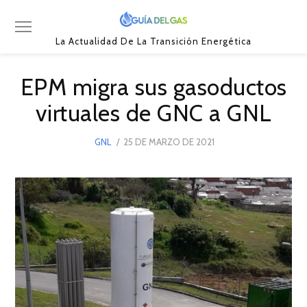
La Actualidad De La Transición Energética
EPM migra sus gasoductos
virtuales de GNC a GNL
POSTED
GNL
25 DE MARZO DE 2021
25
ON
DE
MARZO
DE
2021