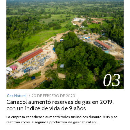
03
POSTED
Gas Natural
20 DE FEBRERO DE 2020
10
Canacol aumentó reservas de gas en 2019,
ON
DE
con un índice de vida de 9 años
JULIO
DE
La empresa canadiense aumentó todos sus índices durante 2019 y se
2025
reafirma como la segunda productora de gas natural en …