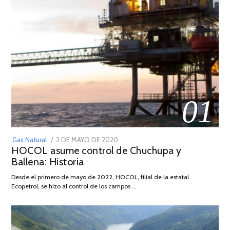
01
POSTED
Gas Natural
2 DE MAYO DE 2020
16
HOCOL asume control de Chuchupa y
ON
DE
Ballena: Historia
FEBRERO
DE
Desde el primero de mayo de 2022, HOCOL, filial de la estatal
2026
Ecopetrol, se hizo al control de los campos …