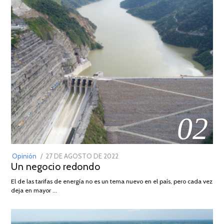
02
POSTED
Opinión
27 DE AGOSTO DE 2022
30
Un negocio redondo
ON
DE
AGOSTO
El de las tarifas de energía no es un tema nuevo en el país, pero cada vez
DE
deja en mayor …
2022