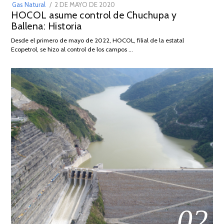
POSTED
Gas Natural
2 DE MAYO DE 2020
16
HOCOL asume control de Chuchupa y
ON
DE
Ballena: Historia
FEBRERO
DE
Desde el primero de mayo de 2022, HOCOL, filial de la estatal
2026
Ecopetrol, se hizo al control de los campos …
02