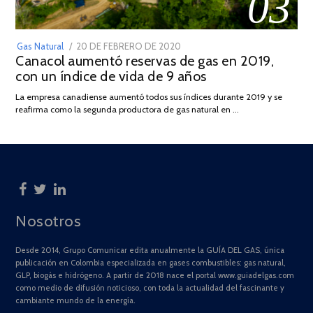
03
POSTED
Gas Natural
20 DE FEBRERO DE 2020
10
Canacol aumentó reservas de gas en 2019,
ON
DE
con un índice de vida de 9 años
JULIO
DE
La empresa canadiense aumentó todos sus índices durante 2019 y se
2025
reafirma como la segunda productora de gas natural en …
Nosotros
Desde 2014, Grupo Comunicar edita anualmente la GUÍA DEL GAS, única
publicación en Colombia especializada en gases combustibles: gas natural,
GLP, biogás e hidrógeno. A partir de 2018 nace el portal www.guiadelgas.com
como medio de difusión noticioso, con toda la actualidad del fascinante y
cambiante mundo de la energía.