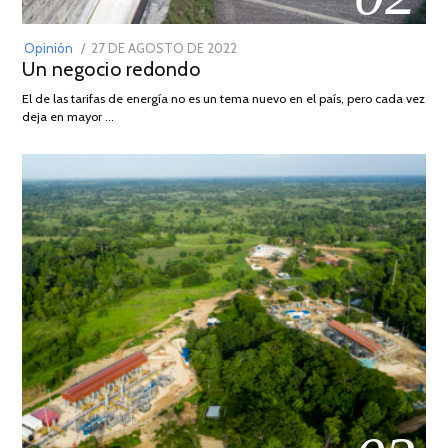
POSTED
Opinión
27 DE AGOSTO DE 2022
30
Un negocio redondo
ON
DE
AGOSTO
El de las tarifas de energía no es un tema nuevo en el país, pero cada vez
DE
deja en mayor …
2022