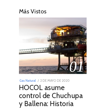
Más Vistos
01
POSTED
Gas Natural
2 DE MAYO DE 2020
16
HOCOL asume
ON
DE
FEBRERO
control de Chuchupa
DE
y Ballena: Historia
2026