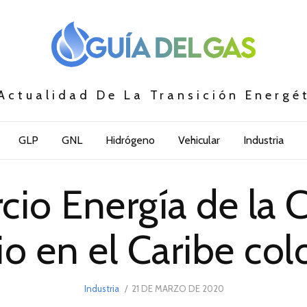
Actualidad De La Transición Energé
GLP
GNL
Hidrógeno
Vehicular
Industria
io Energía de la 
cio en el Caribe c
POSTED
Industria
21 DE MARZO DE 2020
21
ON
DE