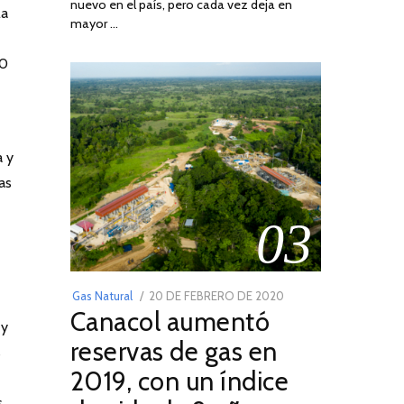
nuevo en el país, pero cada vez deja en
2022
la
mayor …
10
a y
as
03
POSTED
Gas Natural
20 DE FEBRERO DE 2020
10
Canacol aumentó
ON
DE
y
JULIO
reservas de gas en
s
DE
2019, con un índice
2025
s