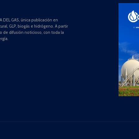
 DEL GAS, única publicación en
ral, GLP, biogás e hidrógeno. A partir
de difusión noticioso, con toda la
rgía.