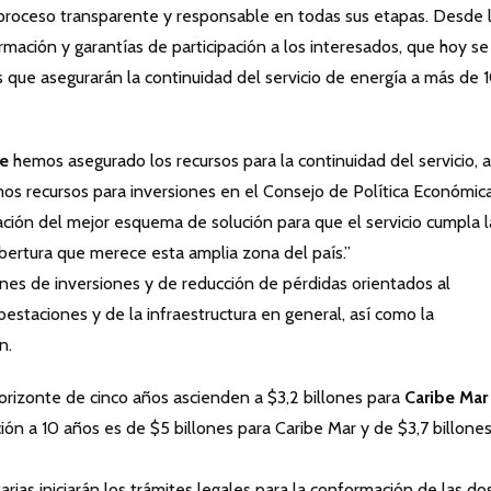
roceso transparente y responsable en todas sus etapas. Desde 
mación y garantías de participación a los interesados, que hoy se
que asegurarán la continuidad del servicio de energía a más de 
be
hemos asegurado los recursos para la continuidad del servicio, a
os recursos para inversiones en el Consejo de Política Económic
ación del mejor esquema de solución para que el servicio cumpla l
obertura que merece esta amplia zona del país.”
nes de inversiones y de reducción de pérdidas orientados al
estaciones y de la infraestructura en general, así como la
ón.
orizonte de cinco años ascienden a $3,2 billones para
Caribe Mar
ción a 10 años es de $5 billones para Caribe Mar y de $3,7 billone
tarias iniciarán los trámites legales para la conformación de las do