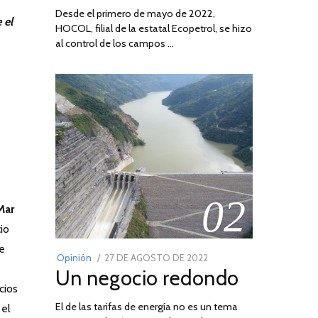
Desde el primero de mayo de 2022,
 el
HOCOL, filial de la estatal Ecopetrol, se hizo
al control de los campos …
02
Mar
io
e
POSTED
Opinión
27 DE AGOSTO DE 2022
30
Un negocio redondo
ON
DE
cios
AGOSTO
El de las tarifas de energía no es un tema
DE
 el