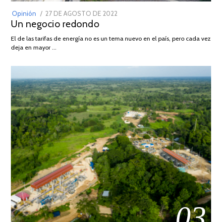
POSTED
Opinión
27 DE AGOSTO DE 2022
30
Un negocio redondo
ON
DE
AGOSTO
El de las tarifas de energía no es un tema nuevo en el país, pero cada vez
DE
deja en mayor …
2022
03