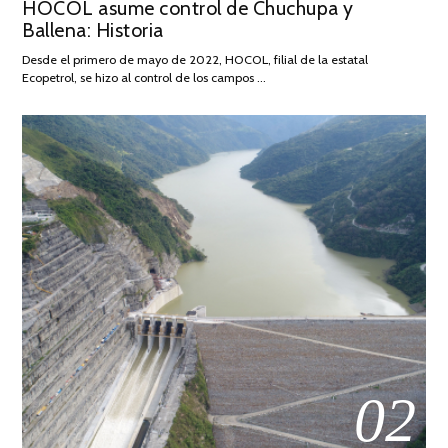
HOCOL asume control de Chuchupa y
ON
DE
Ballena: Historia
FEBRERO
DE
Desde el primero de mayo de 2022, HOCOL, filial de la estatal
2026
Ecopetrol, se hizo al control de los campos …
02