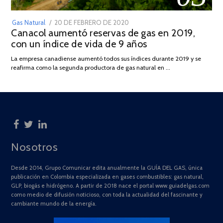
POSTED
Gas Natural
20 DE FEBRERO DE 2020
10
Canacol aumentó reservas de gas en 2019,
ON
DE
con un índice de vida de 9 años
JULIO
DE
La empresa canadiense aumentó todos sus índices durante 2019 y se
2025
reafirma como la segunda productora de gas natural en …
Nosotros
Desde 2014, Grupo Comunicar edita anualmente la GUÍA DEL GAS, única
publicación en Colombia especializada en gases combustibles: gas natural,
GLP, biogás e hidrógeno. A partir de 2018 nace el portal www.guiadelgas.com
como medio de difusión noticioso, con toda la actualidad del fascinante y
cambiante mundo de la energía.