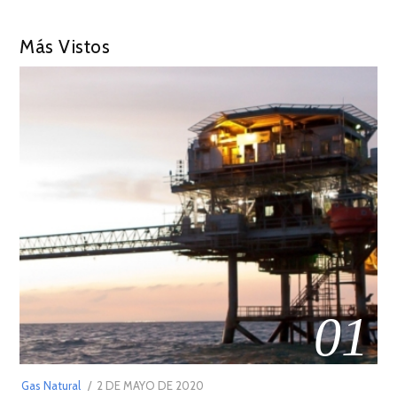
Más Vistos
01
POSTED
Gas Natural
2 DE MAYO DE 2020
16